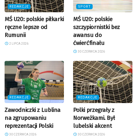
REDAKCJE
SPORT
MŚ U20: polskie piłkarki
MŚ U20: polskie
ręczne lepsze od
szczypiornistki bez
Rumunii
awansu do
ćwierćfinału
2 LIPCA 2026
30 CZERWCA 2026
REDAKCJE
REDAKCJE
Zawodniczki z Lublina
Polki przegrały z
na zgrupowaniu
Norweżkami. Był
reprezentacji Polski
lubelski akcent
30 CZERWCA 2026
30 CZERWCA 2026