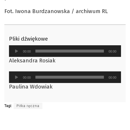
Fot. Iwona Burdzanowska / archiwum RL
Pliki dźwiękowe
Odtwarzacz
00:00
00:00
plików
Aleksandra Rosiak
dźwiękowych
Odtwarzacz
00:00
00:00
plików
Paulina Wdowiak
dźwiękowych
Tagi:
Piłka ręczna