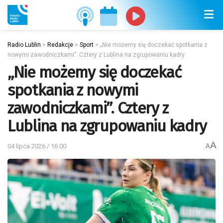
Radio Lublin
>
Redakcje
>
Sport
>
„Nie możemy się doczekać spotkania z
nowymi zawodniczkami”. Cztery z Lublina na zgrupowaniu kadry
„Nie możemy się doczekać
spotkania z nowymi
zawodniczkami”. Cztery z
Lublina na zgrupowaniu kadry
A
04 lipca 2026 / 16:00
A