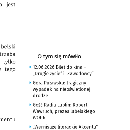
a jest
belski
trzeba
O tym się mówiło
 tylko
12.06.2026 Bilet do kina –
z tego
„Drugie życie” i „Zawodowcy”
Góra Puławska: tragiczny
wypadek na nieoświetlonej
drodze
Gość Radia Lublin: Robert
Wawruch, prezes lubelskiego
WOPR
omentu
„Wernisaże literackie Akcentu”