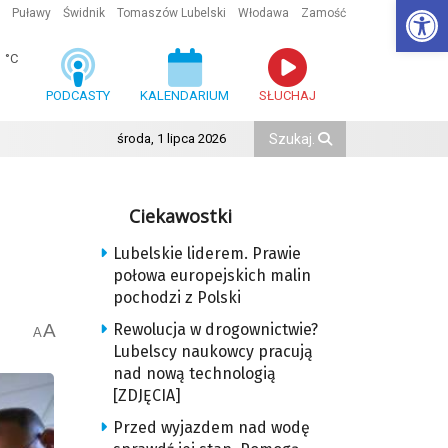
Ot
Puławy
Świdnik
Tomaszów Lubelski
Włodawa
Zamość
1
°C
PODCASTY
KALENDARIUM
SŁUCHAJ
środa, 1 lipca 2026
Ciekawostki
Lubelskie liderem. Prawie
połowa europejskich malin
pochodzi z Polski
A
Rewolucja w drogownictwie?
A
Lubelscy naukowcy pracują
nad nową technologią
[ZDJĘCIA]
Przed wyjazdem nad wodę