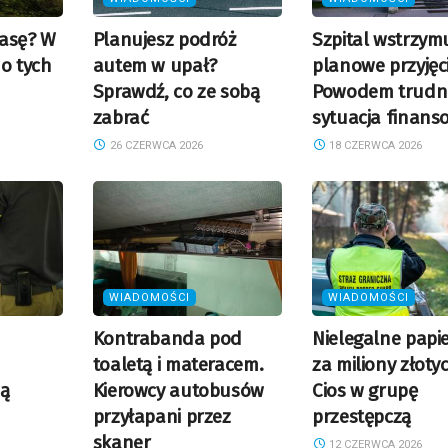
rasę? W
Planujesz podróż
Szpital wstrzym
 o tych
autem w upał?
planowe przyjęc
Sprawdź, co ze sobą
Powodem trudn
zabrać
sytuacja finans
26 CZERWCA 2026
18 CZERWCA 2026
WIADOMOŚCI
WIADOMOŚCI
Kontrabanda pod
Nielegalne papi
toaletą i materacem.
za miliony złoty
zą
Kierowcy autobusów
Cios w grupę
przyłapani przez
przestępczą
skaner
12 CZERWCA 2026