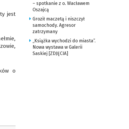
– spotkanie z o. Wacławem
Oszajcą
y jest
Groził maczetą i niszczył
samochody. Agresor
zatrzymany
ełmie,
„Książka wychodzi do miasta”.
zowie,
Nowa wystawa w Galerii
Saskiej [ZDJĘCIA]
sków o