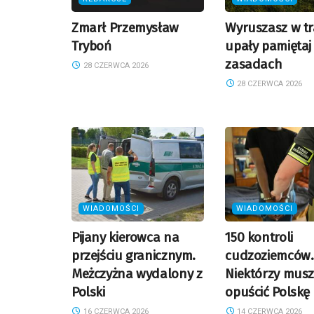
Zmarł Przemysław
Wyruszasz w t
Tryboń
upały pamiętaj
zasadach
28 CZERWCA 2026
28 CZERWCA 2026
WIADOMOŚCI
WIADOMOŚCI
Pijany kierowca na
150 kontroli
przejściu granicznym.
cudzoziemców.
Meżczyżna wydalony z
Niektórzy mus
Polski
opuścić Polskę
16 CZERWCA 2026
14 CZERWCA 2026