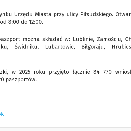
nku Urzędu Miasta przy ulicy Piłsudskiego. Otwart
od 8:00 do 12:00.
aszport można składać w: Lublinie, Zamościu, Ch
iku, Świdniku, Lubartowie, Biłgoraju, Hrubies
ki, w 2025 roku przyjęto łącznie 84 770 wnio
20 paszportów.
ok