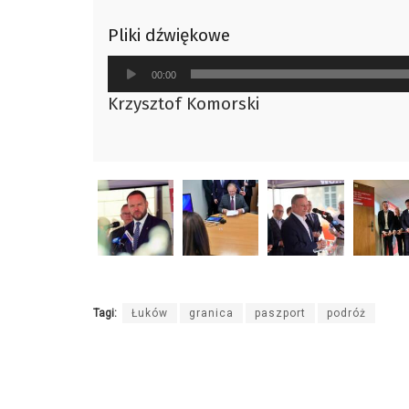
Pliki dźwiękowe
Odtwarzacz
00:00
plików
Krzysztof Komorski
dźwiękowych
Tagi:
Łuków
granica
paszport
podróż