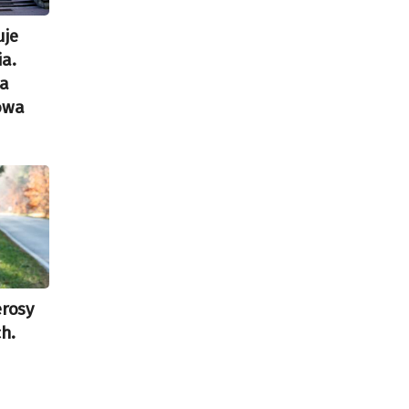
uje
ia.
a
owa
erosy
ch.