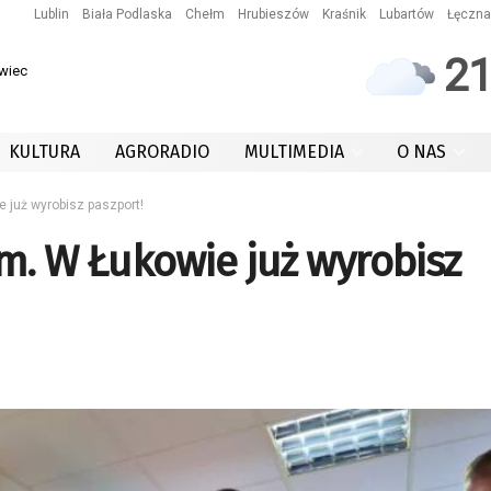
Lublin
Biała Podlaska
Chełm
Hrubieszów
Kraśnik
Lubartów
Łęczna
2
owiec
KULTURA
AGRORADIO
MULTIMEDIA
O NAS
 już wyrobisz paszport!
m. W Łukowie już wyrobisz