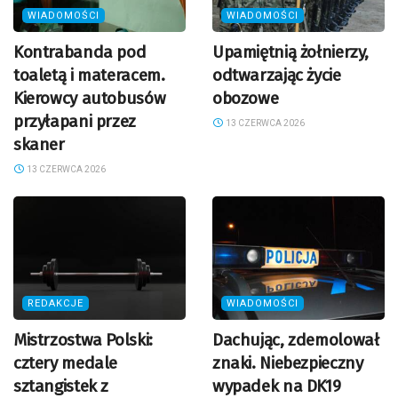
WIADOMOŚCI
WIADOMOŚCI
Kontrabanda pod
Upamiętnią żołnierzy,
toaletą i materacem.
odtwarzając życie
Kierowcy autobusów
obozowe
przyłapani przez
13 CZERWCA 2026
skaner
13 CZERWCA 2026
REDAKCJE
WIADOMOŚCI
Mistrzostwa Polski:
Dachując, zdemolował
cztery medale
znaki. Niebezpieczny
sztangistek z
wypadek na DK19