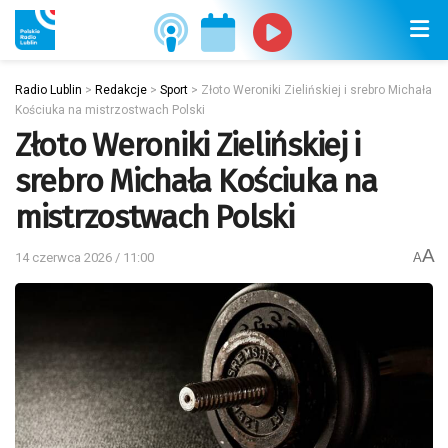
Radio Lublin
>
Redakcje
>
Sport
>
Złoto Weroniki Zielińskiej i srebro Michała
Kościuka na mistrzostwach Polski
Złoto Weroniki Zielińskiej i
srebro Michała Kościuka na
mistrzostwach Polski
A
14 czerwca 2026 / 11:00
A