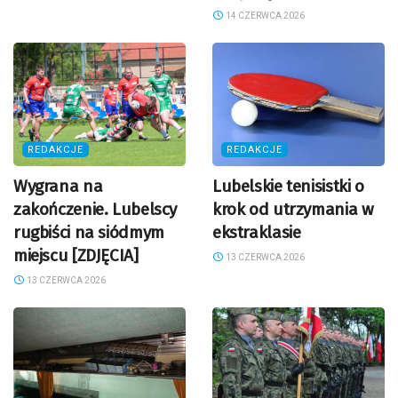
14 CZERWCA 2026
REDAKCJE
REDAKCJE
Wygrana na
Lubelskie tenisistki o
zakończenie. Lubelscy
krok od utrzymania w
rugbiści na siódmym
ekstraklasie
miejscu [ZDJĘCIA]
13 CZERWCA 2026
13 CZERWCA 2026