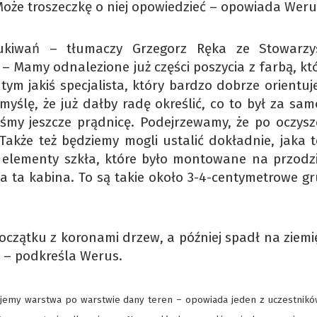
 Może troszeczkę o niej opowiedzieć – opowiada Weru
ukiwań – tłumaczy Grzegorz Ręka ze Stowarzy
– Mamy odnalezione już części poszycia z farbą, któ
tym jakiś specjalista, który bardzo dobrze orientuj
myślę, że już dałby radę określić, co to był za sam
liśmy jeszcze prądnicę. Podejrzewamy, że po oczysz
 Także też będziemy mogli ustalić dokładnie, jaka t
 elementy szkła, które było montowane na przodzi
a ta kabina. To są takie około 3-4-centymetrowe gr
oczątku z koronami drzew, a później spadł na ziemię
y – podkreśla Werus.
ujemy warstwa po warstwie dany teren – opowiada jeden z uczestników