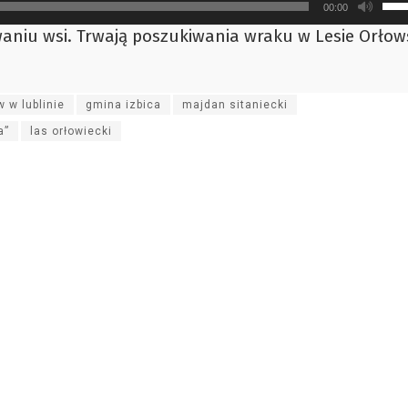
00:00
strz
niu wsi. Trwają poszukiwania wraku w Lesie Orłow
do
gór
ora
 w lublinie
gmina izbica
majdan sitaniecki
do
a”
las orłowiecki
doł
aby
zwi
lub
zmn
gło