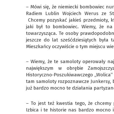
– Mówi się, że niemiecki bombowiec nu
Radiem Lublin Wojciech Werus ze Sto
Chcemy pozyskać jakieś przedmioty, kt
jaki był to bombowiec. Wiemy, że na m
towarzysząca. Te osoby prawdopodobnie
jeszcze do lat sześćdziesiątych była
Mieszkańcy oczywiście o tym miejscu wie
– Wiemy, że te samoloty operowały na
największym w obrębie Zamojszczy
Historyczno-Poszukiwawczego „Wolica” 
tam samoloty rozpoznawcze Junkersy, bo
już bardzo mocno te działania partyzan
– To jest też kwestia tego, że chcemy
Izbica i te historie nas bardzo mocno