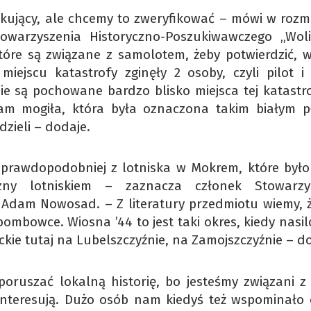
rkujący, ale chcemy to zweryfikować – mówi w rozm
warzyszenia Historyczno-Poszukiwawczego „Woli
óre są związane z samolotem, żeby potwierdzić, w
iejscu katastrofy zginęły 2 osoby, czyli pilot i
 są pochowane bardzo blisko miejsca tej katastro
 tam mogiła, która była oznaczona takim białym p
dzieli – dodaje.
jprawdopodobniej z lotniska w Mokrem, które było
zny lotniskiem – zaznacza członek Stowarzy
Adam Nowosad. – Z literatury przedmiotu wiemy, ż
mbowce. Wiosna ’44 to jest taki okres, kiedy nasil
ckie tutaj na Lubelszczyźnie, na Zamojszczyźnie – d
 poruszać lokalną historię, bo jesteśmy związani z
 interesują. Dużo osób nam kiedyś też wspominało 