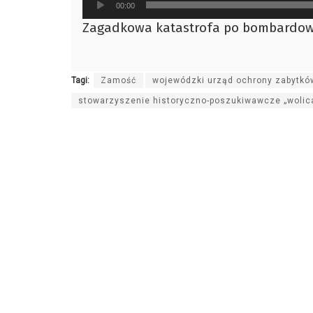
00:00
plików
Zagadkowa katastrofa po bombardowa
dźwiękowych
Tagi:
Zamość
wojewódzki urząd ochrony zabytków
stowarzyszenie historyczno-poszukiwawcze „wolic