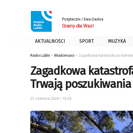
Pożyteczni / Ewa Dados
Gramy dla Was!
AKTUALNOŚCI
SPORT
MUZYKA
Radio Lublin
>
Wiadomości
>
Zagadkowa katastrofa po bombar
Zagadkowa katastrof
Trwają poszukiwania
01 czerwca 2026 / 16:23