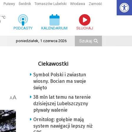
Ot
Puławy
Świdnik
Tomaszów Lubelski
Włodawa
Zamość
5
°C
PODCASTY
KALENDARIUM
SŁUCHAJ
poniedziałek, 1 czerwca 2026
Ciekawostki
Symbol Polski i zwiastun
wiosny. Bocian ma swoje
święto
A
38 mln lat temu na terenie
A
dzisiejszej Lubelszczyzny
pływały walenie
Ornitolog: gołębie mają
system nawigacji lepszy niż