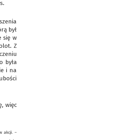
s.
szenia
rą był
e się w
olot. Z
czeniu
o była
e i na
ubości
, więc
 akcji. –