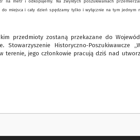
tr na metr i odkopujemy. Na zwykłych poszukiwaniach przemierz
y do miejsca i cały dzień spędzamy tylko i wyłącznie na tym jednym 
skim przedmioty zostaną przekazane do Wojewód
. Stowarzyszenie Historyczno-Poszukiwawcze „W
 w terenie, jego członkowie pracują dziś nad utwor
Uży