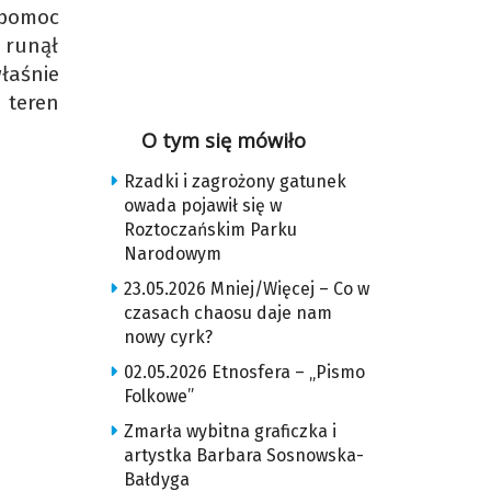
 pomoc
 runął
łaśnie
 teren
O tym się mówiło
Rzadki i zagrożony gatunek
owada pojawił się w
Roztoczańskim Parku
Narodowym
23.05.2026 Mniej/Więcej – Co w
czasach chaosu daje nam
nowy cyrk?
02.05.2026 Etnosfera – „Pismo
Folkowe”
Zmarła wybitna graficzka i
artystka Barbara Sosnowska-
Bałdyga