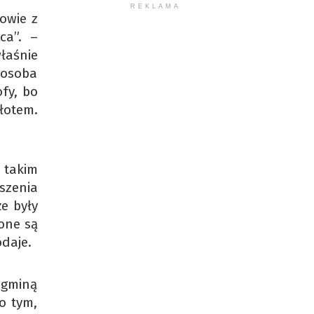
REKLAMA
owie z
ca”. –
łaśnie
 osoba
fy, bo
łotem.
 takim
szenia
e były
one są
odaje.
 gminą
o tym,