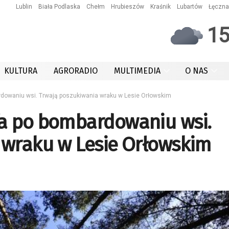
Lublin
Biała Podlaska
Chełm
Hrubieszów
Kraśnik
Lubartów
Łęczna
1
KULTURA
AGRORADIO
MULTIMEDIA
O NAS
dowaniu wsi. Trwają poszukiwania wraku w Lesie Orłowskim
a po bombardowaniu wsi.
 wraku w Lesie Orłowskim