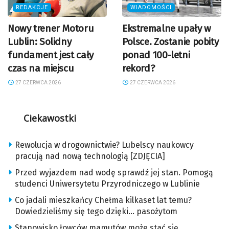
REDAKCJE
WIADOMOŚCI
Nowy trener Motoru
Ekstremalne upały w
Lublin: Solidny
Polsce. Zostanie pobity
fundament jest cały
ponad 100-letni
czas na miejscu
rekord?
27 CZERWCA 2026
27 CZERWCA 2026
Ciekawostki
Rewolucja w drogownictwie? Lubelscy naukowcy
pracują nad nową technologią [ZDJĘCIA]
Przed wyjazdem nad wodę sprawdź jej stan. Pomogą
studenci Uniwersytetu Przyrodniczego w Lublinie
Co jadali mieszkańcy Chełma kilkaset lat temu?
Dowiedzieliśmy się tego dzięki… pasożytom
Stanowisko łowców mamutów może stać się