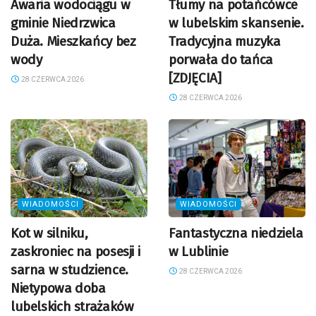
Awaria wodociągu w
Tłumy na potańcówce
gminie Niedrzwica
w lubelskim skansenie.
Duża. Mieszkańcy bez
Tradycyjna muzyka
wody
porwała do tańca
[ZDJĘCIA]
28 CZERWCA 2026
28 CZERWCA 2026
WIADOMOŚCI
WIADOMOŚCI
Kot w silniku,
Fantastyczna niedziela
zaskroniec na posesji i
w Lublinie
sarna w studzience.
28 CZERWCA 2026
Nietypowa doba
lubelskich strażaków