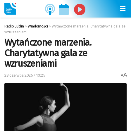
Radio Lublin
>
Wiadomości
>
Wytańczone marzenia. Charytatywna gala ze
wzruszeniami
Wytańczone marzenia.
Charytatywna gala ze
wzruszeniami
A
28 czerwca 2026 / 13:25
A