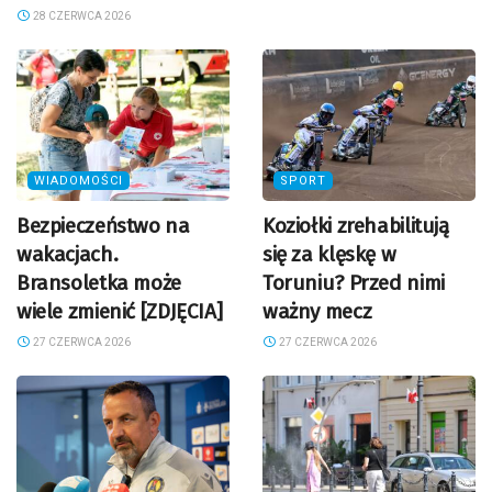
28 CZERWCA 2026
WIADOMOŚCI
SPORT
Bezpieczeństwo na
Koziołki zrehabilitują
wakacjach.
się za klęskę w
Bransoletka może
Toruniu? Przed nimi
wiele zmienić [ZDJĘCIA]
ważny mecz
27 CZERWCA 2026
27 CZERWCA 2026