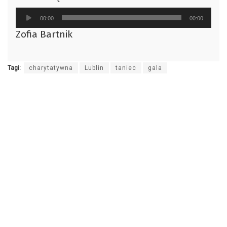
Odtwarzacz
00:00
00:00
plików
Zofia Bartnik
dźwiękowych
Tagi:
charytatywna
Lublin
taniec
gala