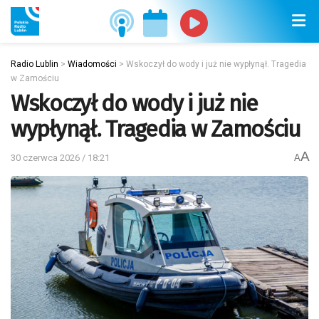
Radio Lublin
>
Wiadomości
>
Wskoczył do wody i już nie wypłynął. Tragedia
w Zamościu
Wskoczył do wody i już nie
wypłynął. Tragedia w Zamościu
A
30 czerwca 2026 / 18:21
A