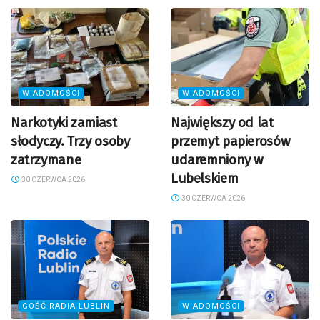
WIADOMOŚCI
WIADOMOŚCI
Narkotyki zamiast
Największy od lat
słodyczy. Trzy osoby
przemyt papierosów
zatrzymane
udaremniony w
Lubelskiem
30 CZERWCA 2026
30 CZERWCA 2026
GOŚĆ RADIA LUBLIN
WIADOMOŚCI