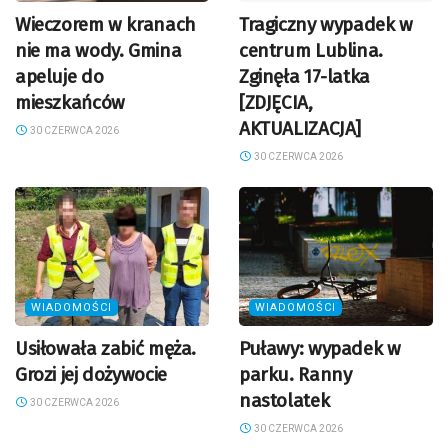
Wieczorem w kranach
Tragiczny wypadek w
nie ma wody. Gmina
centrum Lublina.
apeluje do
Zginęła 17-latka
mieszkańców
[ZDJĘCIA,
AKTUALIZACJA]
30 CZERWCA 2026
30 CZERWCA 2026
WIADOMOŚCI
WIADOMOŚCI
Usiłowała zabić męża.
Puławy: wypadek w
Grozi jej dożywocie
parku. Ranny
nastolatek
30 CZERWCA 2026
30 CZERWCA 2026