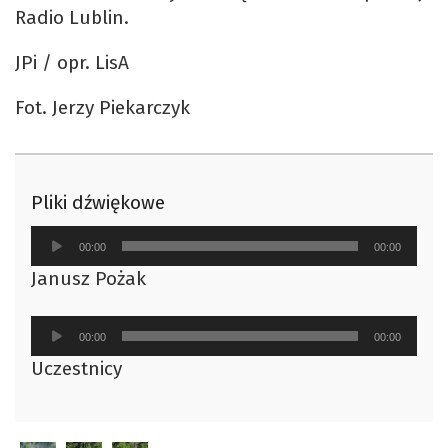
Radio Lublin.
JPi / opr. LisA
Fot. Jerzy Piekarczyk
Pliki dźwiękowe
Odtwarzacz
00:00
00:00
plików
Janusz Pożak
dźwiękowych
Odtwarzacz
00:00
00:00
plików
Uczestnicy
dźwiękowych