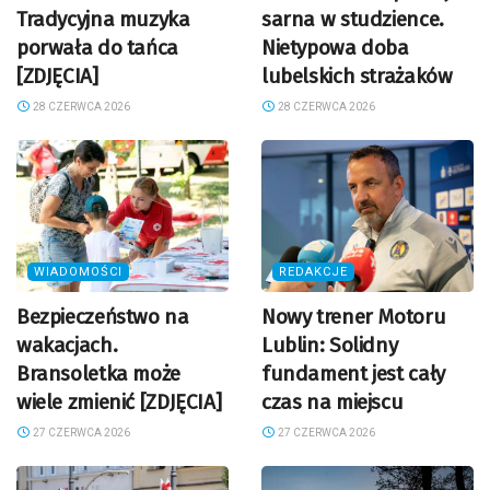
Tradycyjna muzyka
sarna w studzience.
porwała do tańca
Nietypowa doba
[ZDJĘCIA]
lubelskich strażaków
28 CZERWCA 2026
28 CZERWCA 2026
WIADOMOŚCI
REDAKCJE
Bezpieczeństwo na
Nowy trener Motoru
wakacjach.
Lublin: Solidny
Bransoletka może
fundament jest cały
wiele zmienić [ZDJĘCIA]
czas na miejscu
27 CZERWCA 2026
27 CZERWCA 2026