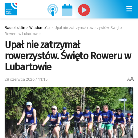
Radio Lublin
>
Wiadomości
>
Upał nie zatrzymał rowerzystów. Święto
Roweru w Lubartowie
Upał nie zatrzymał
rowerzystów. Święto Roweru w
Lubartowie
A
28 czerwca 2026 / 11:15
A