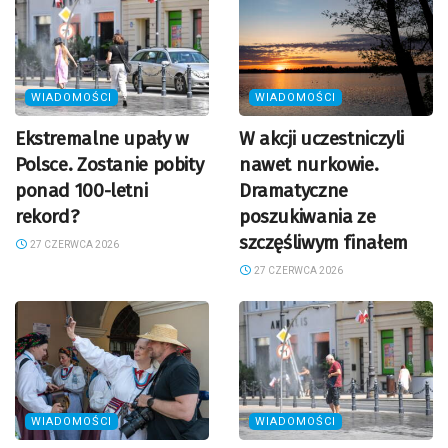
WIADOMOŚCI
WIADOMOŚCI
Ekstremalne upały w
W akcji uczestniczyli
Polsce. Zostanie pobity
nawet nurkowie.
ponad 100-letni
Dramatyczne
rekord?
poszukiwania ze
szczęśliwym finałem
27 CZERWCA 2026
27 CZERWCA 2026
WIADOMOŚCI
WIADOMOŚCI