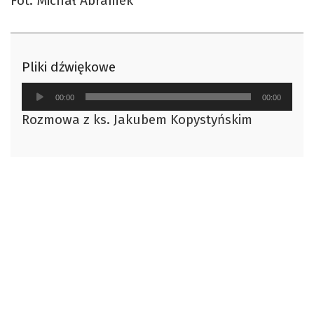
Fot. Michał Abramek
Pliki dźwiękowe
Odtwarzacz
00:00
00:00
plików
Rozmowa z ks. Jakubem Kopystyńskim
dźwiękowych