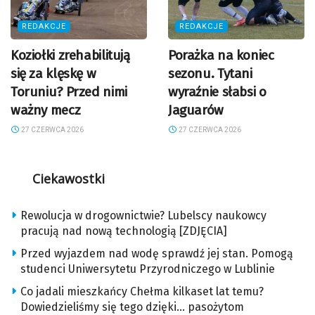
REDAKCJE
REDAKCJE
Koziołki zrehabilitują
Porażka na koniec
się za klęskę w
sezonu. Tytani
Toruniu? Przed nimi
wyraźnie słabsi o
ważny mecz
Jaguarów
27 CZERWCA 2026
27 CZERWCA 2026
Ciekawostki
Rewolucja w drogownictwie? Lubelscy naukowcy
pracują nad nową technologią [ZDJĘCIA]
Przed wyjazdem nad wodę sprawdź jej stan. Pomogą
studenci Uniwersytetu Przyrodniczego w Lublinie
Co jadali mieszkańcy Chełma kilkaset lat temu?
Dowiedzieliśmy się tego dzięki… pasożytom