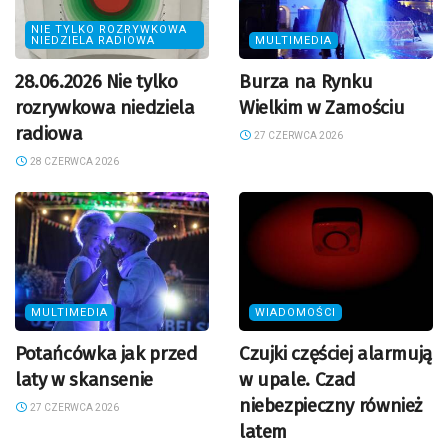
NIE TYLKO ROZRYWKOWA
NIEDZIELA RADIOWA
MULTIMEDIA
28.06.2026 Nie tylko
Burza na Rynku
rozrywkowa niedziela
Wielkim w Zamościu
radiowa
27 CZERWCA 2026
28 CZERWCA 2026
MULTIMEDIA
WIADOMOŚCI
Potańcówka jak przed
Czujki częściej alarmują
laty w skansenie
w upale. Czad
niebezpieczny również
27 CZERWCA 2026
latem