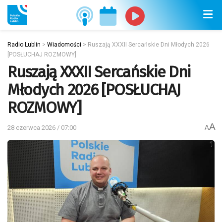
Radio Lublin
>
Wiadomości
>
Ruszają XXXII Sercańskie Dni Młodych 2026
[POSŁUCHAJ ROZMOWY]
Ruszają XXXII Sercańskie Dni
Młodych 2026 [POSŁUCHAJ
ROZMOWY]
A
28 czerwca 2026 / 07:00
A