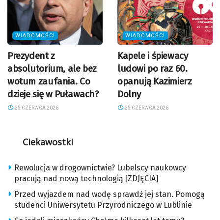
WIADOMOŚCI
WIADOMOŚCI
Prezydent z
Kapele i śpiewacy
absolutorium, ale bez
ludowi po raz 60.
wotum zaufania. Co
opanują Kazimierz
dzieje się w Puławach?
Dolny
25 CZERWCA 2026
25 CZERWCA 2026
Ciekawostki
Rewolucja w drogownictwie? Lubelscy naukowcy
pracują nad nową technologią [ZDJĘCIA]
Przed wyjazdem nad wodę sprawdź jej stan. Pomogą
studenci Uniwersytetu Przyrodniczego w Lublinie