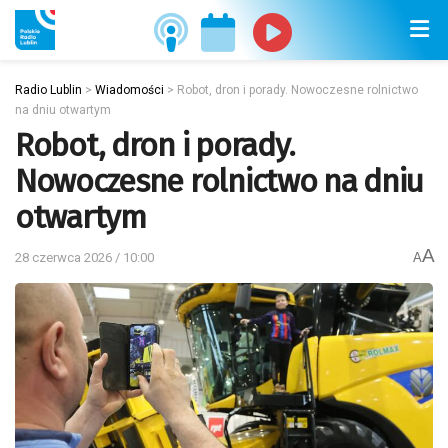
Radio Lublin
>
Wiadomości
>
Robot, dron i porady. Nowoczesne rolnictwo
na dniu otwartym
Robot, dron i porady.
Nowoczesne rolnictwo na dniu
otwartym
A
28 czerwca 2026 / 10:00
A