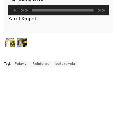
Odtwarzacz
00:00
00:00
plików
Karol Kłopot
dźwiękowych
Tagi:
Puławy
Rolnictwo
końskowola