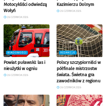
Motocykliści odwiedzą
Kazimierzu Dolnym
Wołyń
26 CZERWCA 2026
26 CZERWCA 2026
WIADOMOŚCI
REDAKCJE
Powiat puławski: las i
Polscy szczypiorniści w
nieużytki w ogniu
półfinale mistrzostw
świata. Świetna gra
26 CZERWCA 2026
zawodników z regionu
26 CZERWCA 2026