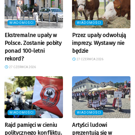
WIADOMOŚCI
WIADOMOŚCI
Ekstremalne upały w
Przez upały odwołują
Polsce. Zostanie pobity
imprezy. Wystawy nie
ponad 100-letni
będzie
rekord?
27 CZERWCA 2026
27 CZERWCA 2026
WIADOMOŚCI
WIADOMOŚCI
Rajd pamięci w cieniu
Artyści ludowi
politycznego konfliktu.
prezentują się w