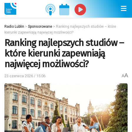
Radio Lublin
>
Sponsorowane
>
Ranking najlepszych studiów – które
kierunki zapewniają najwięcej możliwości?
Ranking najlepszych studiów –
które kierunki zapewniają
najwięcej możliwości?
A
23 czerwca 2026 / 15:06
A