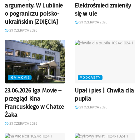
argumenty. W Lublinie
Elektrośmieci zmieniły
o pograniczu polsko-
się w ule
ukraińskim [ZDJĘCIA]
23 CZERWCA 2026
23 CZERWCA 2026
IGA MOVIE
PODCASTY
23.06.2026 Iga Movie –
Upał i pies | Chwila dla
przegląd Kina
pupila
Francuskiego w Chatce
23 CZERWCA 2026
Żaka
23 CZERWCA 2026