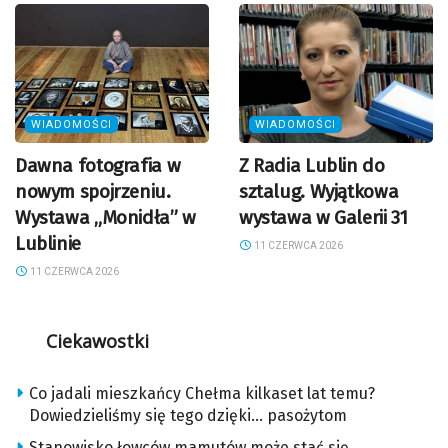
WIADOMOŚCI
WIADOMOŚCI
Dawna fotografia w
Z Radia Lublin do
nowym spojrzeniu.
sztalug. Wyjątkowa
Wystawa „Monidła” w
wystawa w Galerii 31
Lublinie
11 CZERWCA 2026
11 CZERWCA 2026
Ciekawostki
Co jadali mieszkańcy Chełma kilkaset lat temu?
Dowiedzieliśmy się tego dzięki… pasożytom
Stanowisko łowców mamutów może stać się