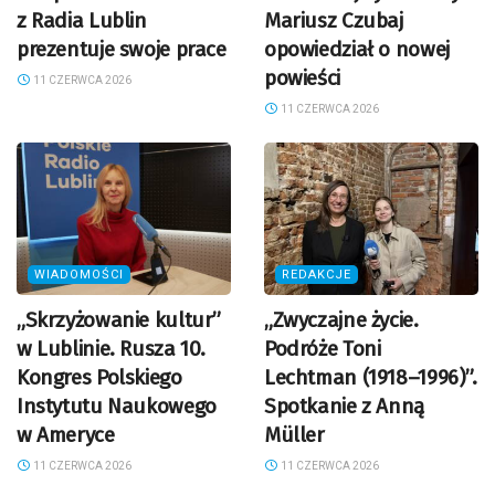
z Radia Lublin
Mariusz Czubaj
prezentuje swoje prace
opowiedział o nowej
powieści
11 CZERWCA 2026
11 CZERWCA 2026
WIADOMOŚCI
REDAKCJE
„Skrzyżowanie kultur”
„Zwyczajne życie.
w Lublinie. Rusza 10.
Podróże Toni
Kongres Polskiego
Lechtman (1918–1996)”.
Instytutu Naukowego
Spotkanie z Anną
w Ameryce
Müller
11 CZERWCA 2026
11 CZERWCA 2026