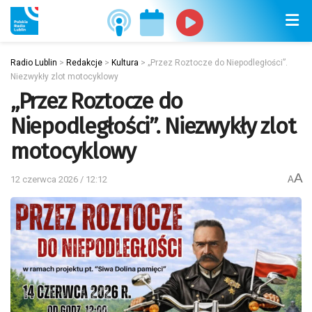
Radio Lublin
>
Redakcje
>
Kultura
>
„Przez Roztocze do Niepodległości”.
Niezwykły zlot motocyklowy
„Przez Roztocze do
Niepodległości”. Niezwykły zlot
motocyklowy
A
12 czerwca 2026 / 12:12
A