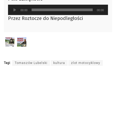
Odtwarzacz
00:00
00:00
plików
Przez Roztocze do Niepodległości
dźwiękowych
Tagi:
Tomaszów Lubelski
kultura
zlot motocyklowy