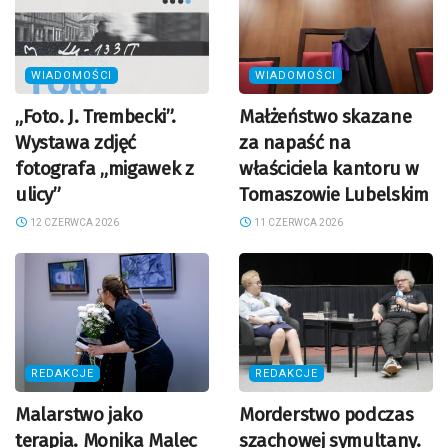
WIADOMOŚCI
WIADOMOŚCI
„Foto. J. Trembecki”.
Małżeństwo skazane
Wystawa zdjęć
za napaść na
fotografa „migawek z
właściciela kantoru w
ulicy”
Tomaszowie Lubelskim
12 CZERWCA 2026
11 CZERWCA 2026
REDAKCJE
REDAKCJE
Malarstwo jako
Morderstwo podczas
terapia. Monika Malec
szachowej symultany.