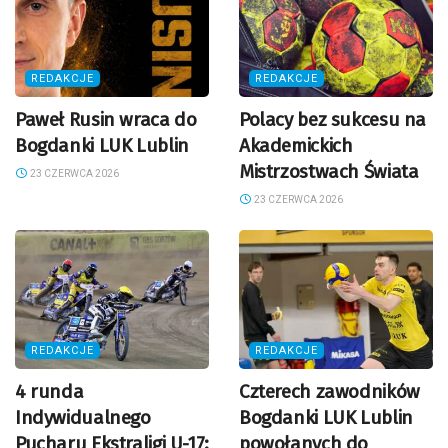
REDAKCJE
REDAKCJE
Paweł Rusin wraca do
Polacy bez sukcesu na
Bogdanki LUK Lublin
Akademickich
Mistrzostwach Świata
23 CZERWCA 2026
23 CZERWCA 2026
REDAKCJE
REDAKCJE
4 runda
Czterech zawodników
Indywidualnego
Bogdanki LUK Lublin
Pucharu Ekstraligi U-17:
powołanych do