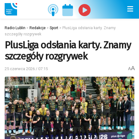
Radio Lublin
>
Redakcje
>
Sport
>
PlusLiga odsłania karty. Znamy
szczegóły rozgrywek
PlusLiga odsłania karty. Znamy
szczegóły rozgrywek
A
25 czerwca 2026 / 07:15
A