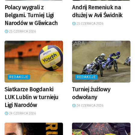
Polacy wygrali z
Andrij Remeniuk na
Belgami. Turniej Ligi
dłużej w Avii Świdnik
Narodów w Gliwicach
25 CZERWCA 2026
25 CZERWCA 2026
REDAKCJE
REDAKCJE
Siatkarze Bogdanki
Turniej żużlowy
LUK Lublin w turnieju
odwołany
Ligi Narodów
24 CZERWCA 2026
24 CZERWCA 2026