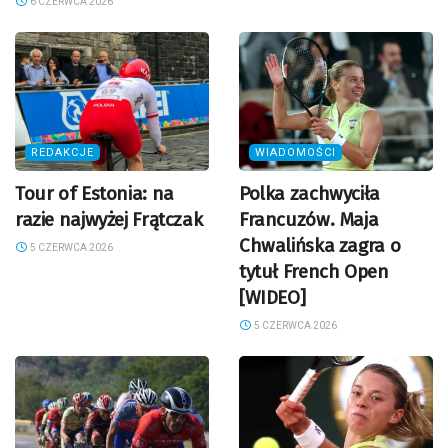
6 CZERWCA 2026
REDAKCJE
WIADOMOŚCI
Tour of Estonia: na
Polka zachwyciła
razie najwyżej Frątczak
Francuzów. Maja
Chwalińska zagra o
5 CZERWCA 2026
tytuł French Open
[WIDEO]
5 CZERWCA 2026