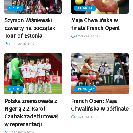
SPORT
REDAKCJE
Szymon Wiśniewski
Maja Chwalińska w
czwarty na początek
finale French Open!
Tour of Estonia
4 CZERWCA 2026
4 CZERWCA 2026
SPORT
REDAKCJE
Polska zremisowała z
French Open: Maja
Nigerią 2:2. Karol
Chwalińska w półfinale
Czubak zadebiutował
3 CZERWCA 2026
w reprezentacji
4 CZERWCA 2026