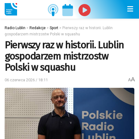
Radio Lublin
>
Redakcje
>
Sport
>
Pierwszy raz w historii. Lublin
gospodarzem mistrzostw Polski w squashu
Pierwszy raz w historii. Lublin
gospodarzem mistrzostw
Polski w squashu
A
06 czerwca 2026 / 18:11
A