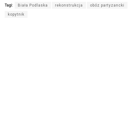
Tagi:
Biała Podlaska
rekonstrukcja
obóz partyzancki
kopytnik