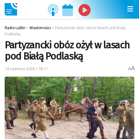
Radio Lublin
>
Wiadomości
>
Partyzancki obóz ożył w lasach pod Białą
Podlaską
Partyzancki obóz ożył w lasach
pod Białą Podlaską
A
14 czerwca 2026 / 18:11
A