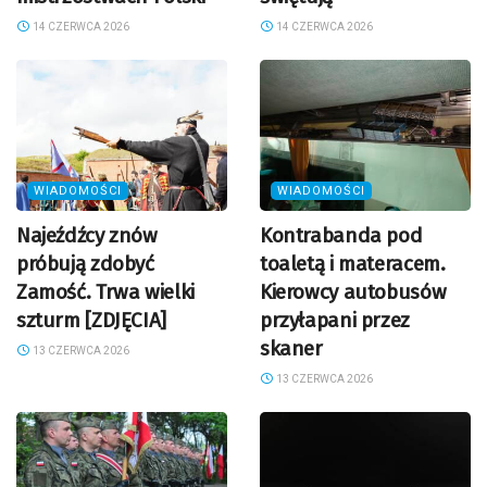
14 CZERWCA 2026
14 CZERWCA 2026
WIADOMOŚCI
WIADOMOŚCI
Najeźdźcy znów
Kontrabanda pod
próbują zdobyć
toaletą i materacem.
Zamość. Trwa wielki
Kierowcy autobusów
szturm [ZDJĘCIA]
przyłapani przez
skaner
13 CZERWCA 2026
13 CZERWCA 2026