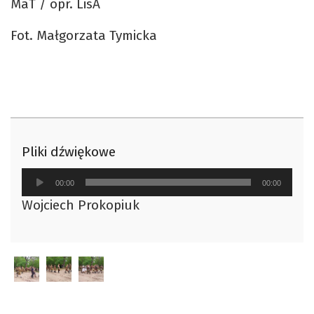
MaT / opr. LisA
Fot. Małgorzata Tymicka
Pliki dźwiękowe
Odtwarzacz
00:00
00:00
plików
Wojciech Prokopiuk
dźwiękowych