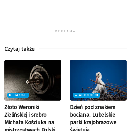
REKLAMA
Czytaj także
REDAKCJE
WIADOMOŚCI
Złoto Weroniki
Dzień pod znakiem
Zielińskiej i srebro
bociana. Lubelskie
Michała Kościuka na
parki krajobrazowe
mistrzostwach Polski
świętują