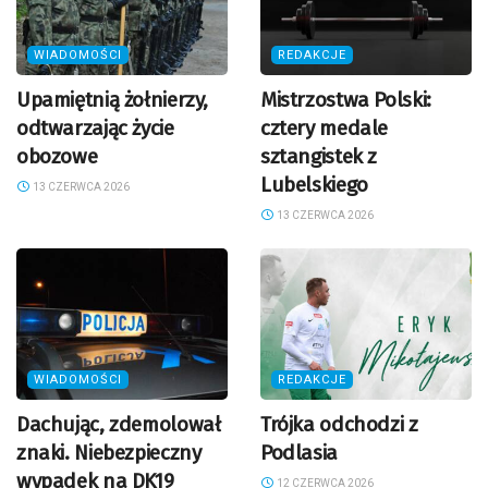
WIADOMOŚCI
REDAKCJE
Upamiętnią żołnierzy,
Mistrzostwa Polski:
odtwarzając życie
cztery medale
obozowe
sztangistek z
Lubelskiego
13 CZERWCA 2026
13 CZERWCA 2026
WIADOMOŚCI
REDAKCJE
Dachując, zdemolował
Trójka odchodzi z
znaki. Niebezpieczny
Podlasia
wypadek na DK19
12 CZERWCA 2026