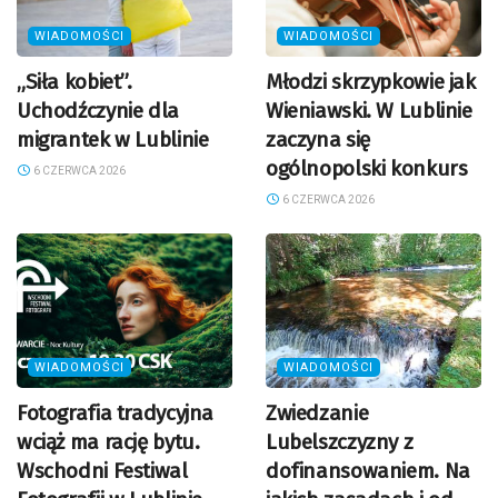
WIADOMOŚCI
WIADOMOŚCI
„Siła kobiet”.
Młodzi skrzypkowie jak
Uchodźczynie dla
Wieniawski. W Lublinie
migrantek w Lublinie
zaczyna się
ogólnopolski konkurs
6 CZERWCA 2026
6 CZERWCA 2026
WIADOMOŚCI
WIADOMOŚCI
Fotografia tradycyjna
Zwiedzanie
wciąż ma rację bytu.
Lubelszczyzny z
Wschodni Festiwal
dofinansowaniem. Na