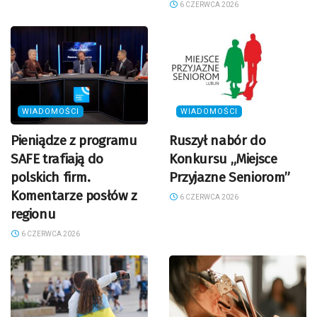
6 CZERWCA 2026
WIADOMOŚCI
WIADOMOŚCI
Pieniądze z programu
Ruszył nabór do
SAFE trafiają do
Konkursu „Miejsce
polskich firm.
Przyjazne Seniorom”
Komentarze posłów z
6 CZERWCA 2026
regionu
6 CZERWCA 2026