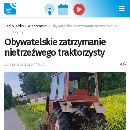
Radio Lublin
>
Wiadomości
>
Obywatelskie zatrzymanie nietrzeźwego
traktorzysty
Obywatelskie zatrzymanie
nietrzeźwego traktorzysty
A
06 czerwca 2026 / 15:37
A