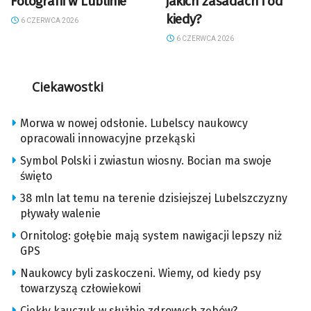
Fotografii w Lublinie
jakich zasadach i od
kiedy?
6 CZERWCA 2026
6 CZERWCA 2026
Ciekawostki
Morwa w nowej odsłonie. Lubelscy naukowcy
opracowali innowacyjne przekąski
Symbol Polski i zwiastun wiosny. Bocian ma swoje
święto
38 mln lat temu na terenie dzisiejszej Lubelszczyzny
pływały walenie
Ornitolog: gołębie mają system nawigacji lepszy niż
GPS
Naukowcy byli zaskoczeni. Wiemy, od kiedy psy
towarzyszą człowiekowi
Ciekły kauczuk w służbie zdrowych zębów?