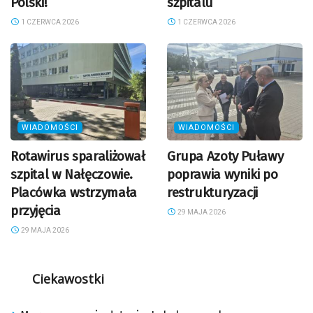
Polski!
szpitalu
1 CZERWCA 2026
1 CZERWCA 2026
WIADOMOŚCI
WIADOMOŚCI
Rotawirus sparaliżował
Grupa Azoty Puławy
szpital w Nałęczowie.
poprawia wyniki po
Placówka wstrzymała
restrukturyzacji
przyjęcia
29 MAJA 2026
29 MAJA 2026
Ciekawostki