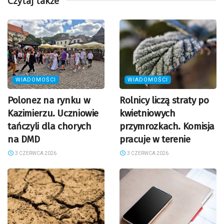
Czytaj także
WIADOMOŚCI
WIADOMOŚCI
Polonez na rynku w
Rolnicy liczą straty po
Kazimierzu. Uczniowie
kwietniowych
tańczyli dla chorych
przymrozkach. Komisja
na DMD
pracuje w terenie
3 CZERWCA 2026
3 CZERWCA 2026