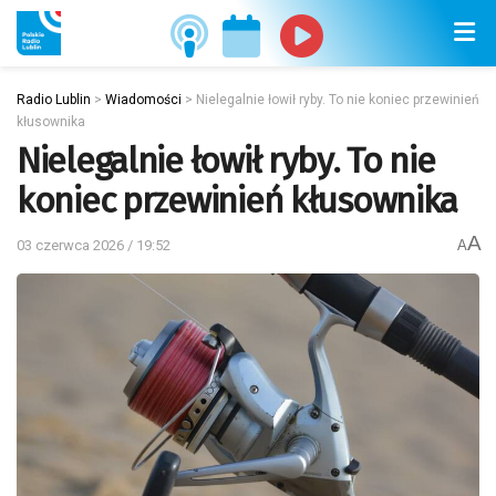
Radio Lublin
>
Wiadomości
>
Nielegalnie łowił ryby. To nie koniec przewinień
kłusownika
Nielegalnie łowił ryby. To nie
koniec przewinień kłusownika
A
03 czerwca 2026 / 19:52
A