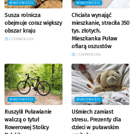
WIADOMOŚCI
WIADOMOŚCI
Susza rolnicza
Chciała wynająć
obejmuje coraz większy
mieszkanie, straciła 350
obszar kraju
tys. złotych.
Mieszkanka Puław
2 CZERWCA 2026
ofiarą oszustów
1 CZERWCA 2026
WIADOMOŚCI
WIADOMOŚCI
Ruszyli! Puławianie
Uśmiech zamiast
walczą o tytuł
stresu. Prezenty dla
Rowerowej Stolicy
dzieci w puławskim