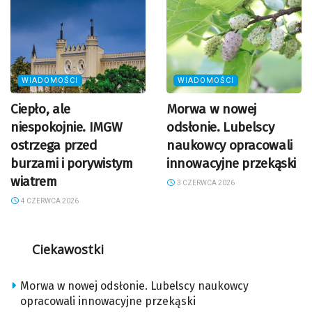
WIADOMOŚCI
WIADOMOŚCI
Ciepło, ale
Morwa w nowej
niespokojnie. IMGW
odsłonie. Lubelscy
ostrzega przed
naukowcy opracowali
burzami i porywistym
innowacyjne przekąski
wiatrem
3 CZERWCA 2026
4 CZERWCA 2026
Ciekawostki
Morwa w nowej odsłonie. Lubelscy naukowcy
opracowali innowacyjne przekąski