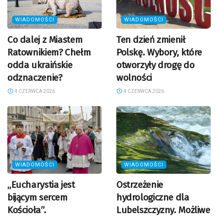
WIADOMOŚCI
WIADOMOŚCI
Co dalej z Miastem
Ten dzień zmienił
Ratownikiem? Chełm
Polskę. Wybory, które
odda ukraińskie
otworzyły drogę do
odznaczenie?
wolności
4 CZERWCA 2026
4 CZERWCA 2026
WIADOMOŚCI
WIADOMOŚCI
„Eucharystia jest
Ostrzeżenie
bijącym sercem
hydrologiczne dla
Kościoła”.
Lubelszczyzny. Możliwe