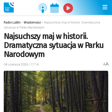
Radio Lublin
>
Wiadomości
>
Najsuchszy maj w historii. Dramatyczna
sytuacja w Parku Narodowym
Najsuchszy maj w historii.
Dramatyczna sytuacja w Parku
Narodowym
A
04 czerwca 2026 / 17:14
A