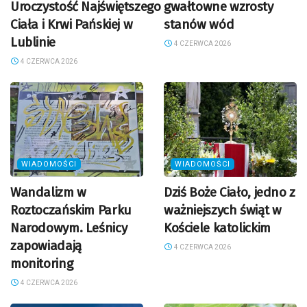
Uroczystość Najświętszego
gwałtowne wzrosty
Ciała i Krwi Pańskiej w
stanów wód
Lublinie
4 CZERWCA 2026
4 CZERWCA 2026
WIADOMOŚCI
WIADOMOŚCI
Wandalizm w
Dziś Boże Ciało, jedno z
Roztoczańskim Parku
ważniejszych świąt w
Narodowym. Leśnicy
Kościele katolickim
zapowiadają
4 CZERWCA 2026
monitoring
4 CZERWCA 2026