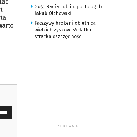
zić
Gość Radia Lublin: politolog dr
t
Jakub Olchowski
rta
Fałszywy broker i obietnica
warto
wielkich zysków. 59-latka
straciła oszczędności
waj
ałek
REKLAMA
y