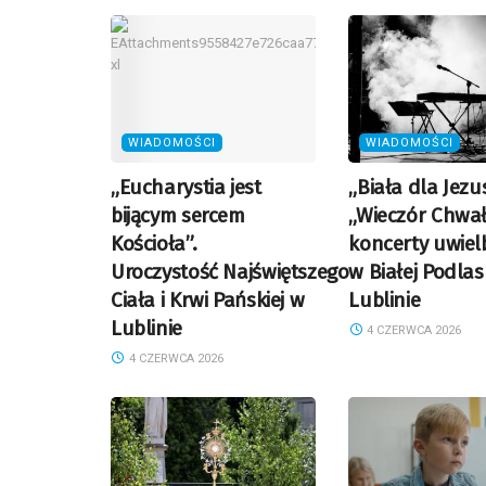
WIADOMOŚCI
WIADOMOŚCI
„Eucharystia jest
„Biała dla Jezus
bijącym sercem
„Wieczór Chwały
Kościoła”.
koncerty uwiel
Uroczystość Najświętszego
w Białej Podlask
Ciała i Krwi Pańskiej w
Lublinie
Lublinie
4 CZERWCA 2026
4 CZERWCA 2026