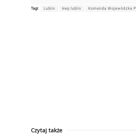
Tagi:
Lublin
kwp lublin
Komenda Wojewódzka Pol
Czytaj także