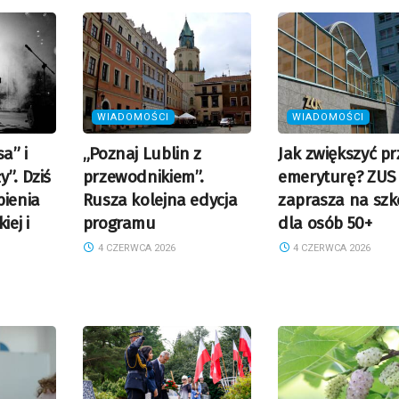
WIADOMOŚCI
WIADOMOŚCI
a” i
„Poznaj Lublin z
Jak zwiększyć pr
”. Dziś
przewodnikiem”.
emeryturę? ZUS
bienia
Rusza kolejna edycja
zaprasza na szk
iej i
programu
dla osób 50+
4 CZERWCA 2026
4 CZERWCA 2026