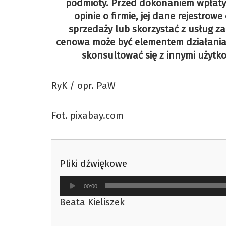
podmioty. Przed dokonaniem wpłaty
opinie o firmie, jej dane rejestrowe
sprzedaży lub skorzystać z usług z
cenowa może być elementem działania 
skonsultować się z innymi użytk
RyK / opr. PaW
Fot. pixabay.com
Pliki dźwiękowe
Odtwarzacz
00:00
plików
Beata Kieliszek
dźwiękowych