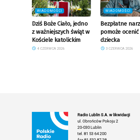
WIADOMOŚCI
WIADOMOŚCI
Dziś Boże Ciało, jedno
Bezpłatne narz
z ważniejszych świąt w
pomoże ocenić 
Kościele katolickim
dziecka
4 CZERWCA 2026
3 CZERWCA 2026
Radio Lublin S.A. w likwidacji
ul. Obrońców Pokoju 2
20-030 Lublin
tel. 81 53 64 200
fax 81 532 87 28