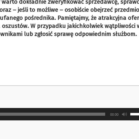
 warto dokładnie zweryfikować sprzedawcę, sprawd
 oraz – jeśli to możliwe – osobiście obejrzeć przedmio
aufanego pośrednika. Pamiętajmy, że atrakcyjna ofe
oszustów. W przypadku jakichkolwiek wątpliwości 
ownikami lub zgłosić sprawę odpowiednim służbom.
Uży
00:00
strz
do
gór