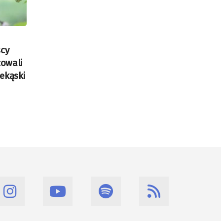
scy
owali
ekąski