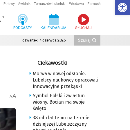
Ot
Puławy
Świdnik
Tomaszów Lubelski
Włodawa
Zamość
4
°C
PODCASTY
KALENDARIUM
SŁUCHAJ
czwartek, 4 czerwca 2026
Ciekawostki
Morwa w nowej odsłonie.
Lubelscy naukowcy opracowali
innowacyjne przekąski
A
Symbol Polski i zwiastun
A
wiosny. Bocian ma swoje
święto
38 mln lat temu na terenie
dzisiejszej Lubelszczyzny