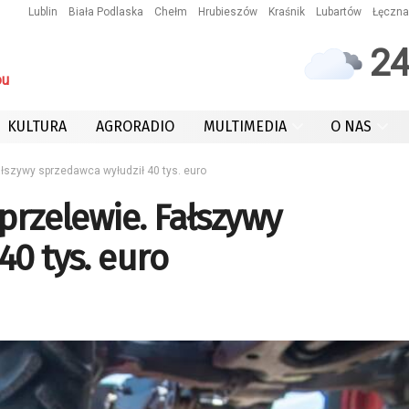
Lublin
Biała Podlaska
Chełm
Hrubieszów
Kraśnik
Lubartów
Łęczna
2
ou
KULTURA
AGRORADIO
MULTIMEDIA
O NAS
Fałszywy sprzedawca wyłudził 40 tys. euro
przelewie. Fałszywy
40 tys. euro