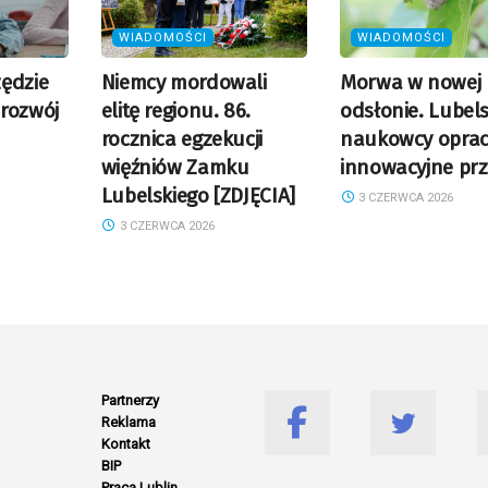
WIADOMOŚCI
WIADOMOŚCI
ędzie
Niemcy mordowali
Morwa w nowej
rozwój
elitę regionu. 86.
odsłonie. Lubel
rocznica egzekucji
naukowcy oprac
więźniów Zamku
innowacyjne prz
Lubelskiego [ZDJĘCIA]
3 CZERWCA 2026
3 CZERWCA 2026
Partnerzy
Reklama
Kontakt
BIP
Praca Lublin