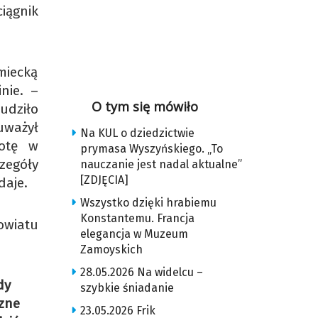
iągnik
miecką
nie. –
O tym się mówiło
budziło
auważył
Na KUL o dziedzictwie
wotę w
prymasa Wyszyńskiego. „To
zegóły
nauczanie jest nadal aktualne”
[ZDJĘCIA]
daje.
Wszystko dzięki hrabiemu
Konstantemu. Francja
owiatu
elegancja w Muzeum
Zamoyskich
28.05.2026 Na widelcu –
dy
szybkie śniadanie
zne
23.05.2026 Frik