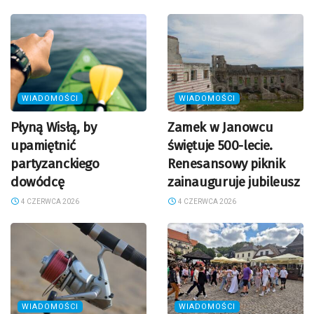
WIADOMOŚCI
WIADOMOŚCI
Płyną Wisłą, by
Zamek w Janowcu
upamiętnić
świętuje 500-lecie.
partyzanckiego
Renesansowy piknik
dowódcę
zainauguruje jubileusz
4 CZERWCA 2026
4 CZERWCA 2026
WIADOMOŚCI
WIADOMOŚCI