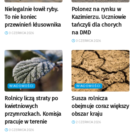
Nielegalnie łowił ryby.
Polonez na rynku w
To nie koniec
Kazimierzu. Uczniowie
przewinień kłusownika
tańczyli dla chorych
na DMD
3 CZERWCA 2026
3 CZERWCA 2026
WIADOMOŚCI
WIADOMOŚCI
Rolnicy liczą straty po
Susza rolnicza
kwietniowych
obejmuje coraz większy
przymrozkach. Komisja
obszar kraju
pracuje w terenie
2 CZERWCA 2026
3 CZERWCA 2026