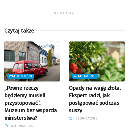
REKLAMA
Czytaj także
WIADOMOŚCI
WIADOMOŚCI
„Pewne rzeczy
Opady na wagę złota.
będziemy musieli
Ekspert radzi, jak
przystopować”.
postępować podczas
Muzeum bez wsparcia
suszy
ministerstwa?
4 CZERWCA 2026
5 CZERWCA 2026