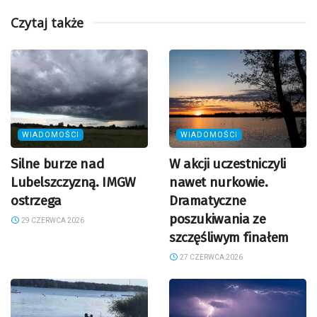
Czytaj także
WIADOMOŚCI
WIADOMOŚCI
Silne burze nad
W akcji uczestniczyli
Lubelszczyzną. IMGW
nawet nurkowie.
ostrzega
Dramatyczne
poszukiwania ze
29 CZERWCA 2026
szczęśliwym finałem
27 CZERWCA 2026