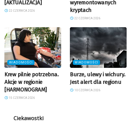
[AKTUALIZACJA]
wyremontowanych
kryptach
22 CZERWCA 2026
22 CZERWCA 2026
WIADOMOŚCI
WIADOMOŚCI
Krew pilnie potrzebna.
Burze, ulewy i wichury.
Akcje w regionie
Jest alert dla regionu
[HARMONOGRAM]
10 CZERWCA 2026
15 CZERWCA 2026
Ciekawostki