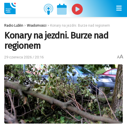
Radio Lublin
>
Wiadomości
>
Konary na jezdni. Burze nad regionem
Konary na jezdni. Burze nad
regionem
A
29 czerwca 2026 / 20:16
A