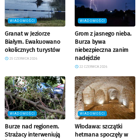
WIADOMOŚCI
WIADOMOŚCI
Granat w Jeziorze
Grom z jasnego nieba.
Białym. Ewakuowano
Burza bywa
okolicznych turystów
niebezpieczna zanim
nadejdzie
25 CZERWCA 2026
22 CZERWCA 2026
WIADOMOŚCI
WIADOMOŚCI
Burze nad regionem.
Włodawa: szczątki
Strażacy interweniują
hetmana spoczęły w