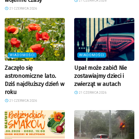
21 CZERWCA 2026
21 CZERWCA 2026
WIADOMOŚCI
WIADOMOŚCI
Zaczęło się
Upał może zabić! Nie
astronomiczne lato.
zostawiajmy dzieci i
Dziś najdłuższy dzień w
zwierząt w autach
roku
21 CZERWCA 2026
21 CZERWCA 2026