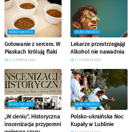
WIADOMOŚCI
WIADOMOŚCI
Gotowanie z sercem. W
Lekarze przestrzegają!
Piaskach królują flaki
Alkohol nie nawadnia
21 CZERWCA 2026
21 CZERWCA 2026
WIADOMOŚCI
WIADOMOŚCI
„W cieniu”. Historyczna
Polsko-ukraińska Noc
inscenizacja przypomni
Kupały w Lublinie
wojenne czasy