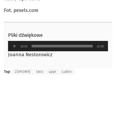
Fot. pexels.com
Pliki dźwiękowe
Odtwarzacz
00:00
00:00
plików
Joanna Nestorowicz
dźwiękowych
Tagi:
ZDROWIE
lato
upał
Lublin