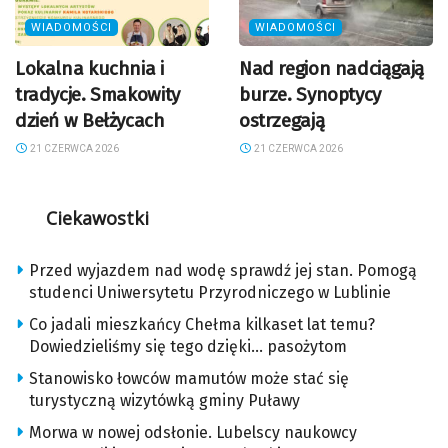
WIADOMOŚCI
WIADOMOŚCI
Lokalna kuchnia i
Nad region nadciągają
tradycje. Smakowity
burze. Synoptycy
dzień w Bełżycach
ostrzegają
21 CZERWCA 2026
21 CZERWCA 2026
Ciekawostki
Przed wyjazdem nad wodę sprawdź jej stan. Pomogą
studenci Uniwersytetu Przyrodniczego w Lublinie
Co jadali mieszkańcy Chełma kilkaset lat temu?
Dowiedzieliśmy się tego dzięki… pasożytom
Stanowisko łowców mamutów może stać się
turystyczną wizytówką gminy Puławy
Morwa w nowej odsłonie. Lubelscy naukowcy