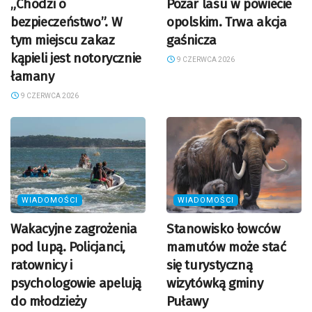
„Chodzi o
Pożar lasu w powiecie
bezpieczeństwo”. W
opolskim. Trwa akcja
tym miejscu zakaz
gaśnicza
kąpieli jest notorycznie
9 CZERWCA 2026
łamany
9 CZERWCA 2026
WIADOMOŚCI
WIADOMOŚCI
Wakacyjne zagrożenia
Stanowisko łowców
pod lupą. Policjanci,
mamutów może stać
ratownicy i
się turystyczną
psychologowie apelują
wizytówką gminy
do młodzieży
Puławy