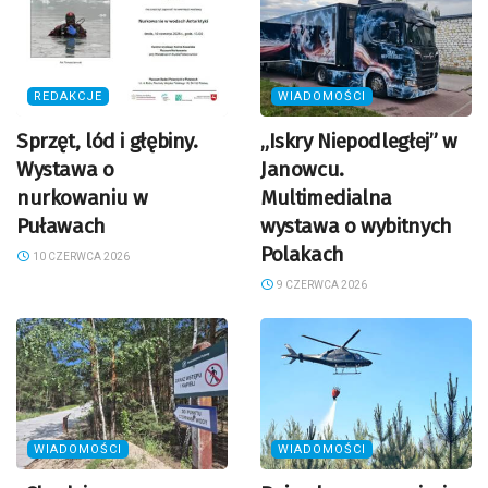
REDAKCJE
WIADOMOŚCI
Sprzęt, lód i głębiny.
„Iskry Niepodległej” w
Wystawa o
Janowcu.
nurkowaniu w
Multimedialna
Puławach
wystawa o wybitnych
Polakach
10 CZERWCA 2026
9 CZERWCA 2026
WIADOMOŚCI
WIADOMOŚCI