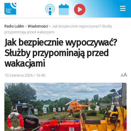
Radio Lublin
>
Wiadomości
>
Jak bezpiecznie wypoczywać? Służby
przypominają przed wakacjami
Jak bezpiecznie wypoczywać?
Służby przypominają przed
wakacjami
A
10 czerwca 2026 / 16:40
A