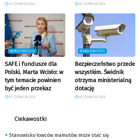
8 CZERWCA 2026
8 CZERWCA 2026
WIADOMOŚCI
WIADOMOŚCI
SAFE i fundusze dla
Bezpieczeństwo przede
Polski. Marta Wcisło: w
wszystkim. Świdnik
tym temacie powinien
otrzyma ministerialną
być jeden przekaz
dotację
8 CZERWCA 2026
8 CZERWCA 2026
Ciekawostki
Stanowisko łowców mamutów może stać się