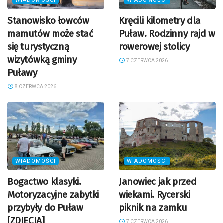
WIADOMOŚCI
WIADOMOŚCI
Stanowisko łowców
Kręcili kilometry dla
mamutów może stać
Puław. Rodzinny rajd w
się turystyczną
rowerowej stolicy
wizytówką gminy
7 CZERWCA 2026
Puławy
8 CZERWCA 2026
WIADOMOŚCI
WIADOMOŚCI
Bogactwo klasyki.
Janowiec jak przed
Motoryzacyjne zabytki
wiekami. Rycerski
przybyły do Puław
piknik na zamku
[ZDJĘCIA]
7 CZERWCA 2026