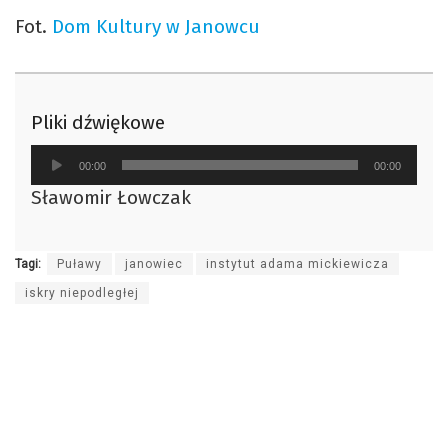
Fot.
Dom Kultury w Janowcu
Pliki dźwiękowe
Odtwarzacz
00:00
00:00
plików
Sławomir Łowczak
dźwiękowych
Tagi:
Puławy
janowiec
instytut adama mickiewicza
iskry niepodległej