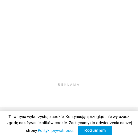
REKLAMA
Ta witryna wykorzystuje cookie. Kontynuując przeglądanie wyrażasz
zgodę na używanie plików cookie. Zachęcamy do odwiedzenia naszej
© 2026 Wszelkie prawa zastrzeżone. Radio Lublin S.A. w likwidacji
strony
Polityki prywatności
.
Rozumiem