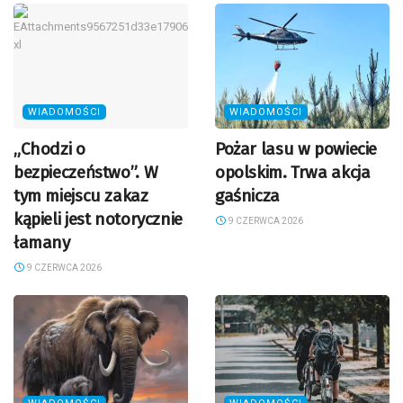
WIADOMOŚCI
WIADOMOŚCI
„Chodzi o
Pożar lasu w powiecie
bezpieczeństwo”. W
opolskim. Trwa akcja
tym miejscu zakaz
gaśnicza
kąpieli jest notorycznie
9 CZERWCA 2026
łamany
9 CZERWCA 2026