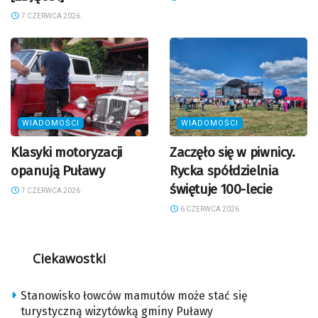
7 CZERWCA 2026
WIADOMOŚCI
WIADOMOŚCI
Klasyki motoryzacji
Zaczęło się w piwnicy.
opanują Puławy
Rycka spółdzielnia
świętuje 100-lecie
7 CZERWCA 2026
6 CZERWCA 2026
Ciekawostki
Stanowisko łowców mamutów może stać się
turystyczną wizytówką gminy Puławy