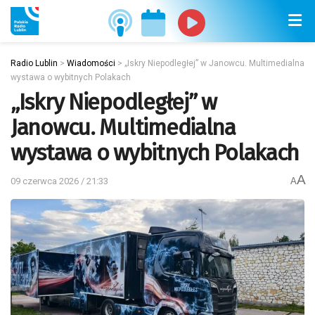
Radio Lublin
>
Wiadomości
>
„Iskry Niepodległej” w Janowcu. Multimedialna
wystawa o wybitnych Polakach
„Iskry Niepodległej” w
Janowcu. Multimedialna
wystawa o wybitnych Polakach
A
09 czerwca 2026 / 21:33
A