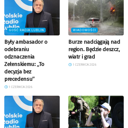
GOŚĆ RADIA LUBLIN
WIADOMOŚCI
Były ambasador o
Burze nadciągają nad
odebraniu
region. Będzie deszcz,
odznaczenia
wiatr i grad
Zełenskiemu: „To
1 CZERWCA 2026
decyzja bez
precedensu”
1 CZERWCA 2026