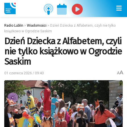
Radio Lublin
>
Wiadomości
>
Dzień Dziecka z Alfabetem, czyli nie tylko
książkowo w Ogrodzie Saskim
Dzień Dziecka z Alfabetem, czyli
nie tylko książkowo w Ogrodzie
Saskim
A
01 czerwca 2026 / 09:40
A