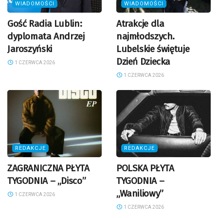
WIADOMOŚCI
WIADOMOŚCI
Gość Radia Lublin:
Atrakcje dla
dyplomata Andrzej
najmłodszych.
Jaroszyński
Lubelskie świętuje
Dzień Dziecka
1 CZERWCA 2026
1 CZERWCA 2026
REDAKCJE
REDAKCJE
ZAGRANICZNA PŁYTA
POLSKA PŁYTA
TYGODNIA – „Disco”
TYGODNIA –
„Waniliowy”
1 CZERWCA 2026
1 CZERWCA 2026