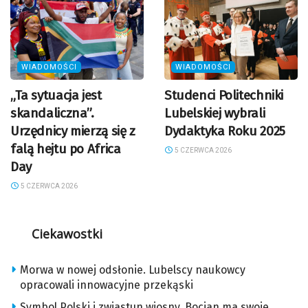
WIADOMOŚCI
WIADOMOŚCI
„Ta sytuacja jest
Studenci Politechniki
skandaliczna”.
Lubelskiej wybrali
Urzędnicy mierzą się z
Dydaktyka Roku 2025
falą hejtu po Africa
5 CZERWCA 2026
Day
5 CZERWCA 2026
Ciekawostki
Morwa w nowej odsłonie. Lubelscy naukowcy
opracowali innowacyjne przekąski
Symbol Polski i zwiastun wiosny. Bocian ma swoje