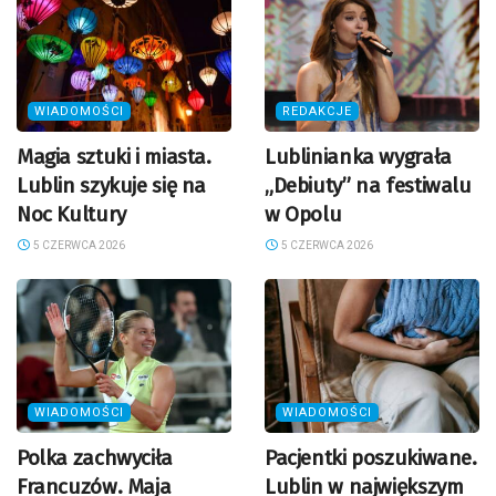
WIADOMOŚCI
REDAKCJE
Magia sztuki i miasta.
Lublinianka wygrała
Lublin szykuje się na
„Debiuty” na festiwalu
Noc Kultury
w Opolu
5 CZERWCA 2026
5 CZERWCA 2026
WIADOMOŚCI
WIADOMOŚCI
Polka zachwyciła
Pacjentki poszukiwane.
Francuzów. Maja
Lublin w największym