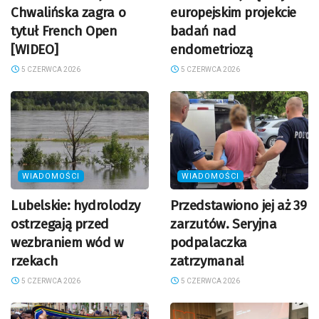
Chwalińska zagra o
europejskim projekcie
tytuł French Open
badań nad
[WIDEO]
endometriozą
5 CZERWCA 2026
5 CZERWCA 2026
WIADOMOŚCI
WIADOMOŚCI
Lubelskie: hydrolodzy
Przedstawiono jej aż 39
ostrzegają przed
zarzutów. Seryjna
wezbraniem wód w
podpalaczka
rzekach
zatrzymana!
5 CZERWCA 2026
5 CZERWCA 2026