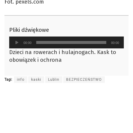
Fot. pexels.com
Pliki dźwiękowe
Odtwarzacz
00:00
00:00
plików
Dzieci na rowerach i hulajnogach. Kask to
dźwiękowych
obowiązek i ochrona
Tagi:
info
kaski
Lublin
BEZPIECZEŃSTWO