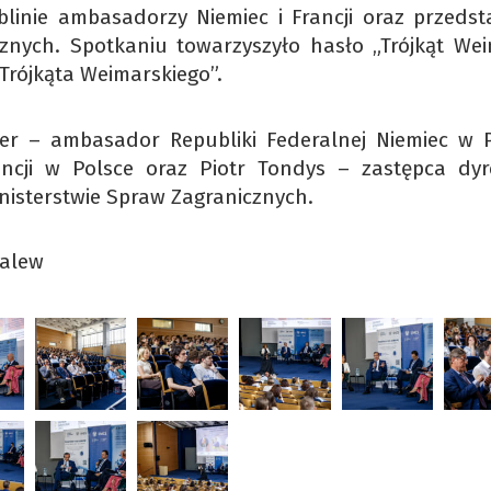
linie ambasadorzy Niemiec i Francji oraz przedsta
znych. Spotkaniu towarzyszyło hasło „Trójkąt Wei
Trójkąta Weimarskiego”.
ger – ambasador Republiki Federalnej Niemiec w P
cji w Polsce oraz Piotr Tondys – zastępca dyr
inisterstwie Spraw Zagranicznych.
halew