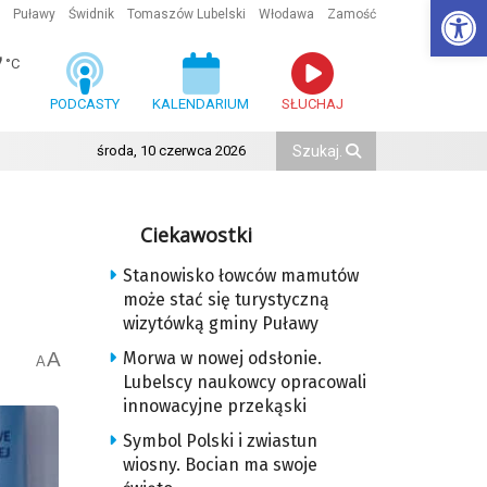
Ot
Puławy
Świdnik
Tomaszów Lubelski
Włodawa
Zamość
7
°C
PODCASTY
KALENDARIUM
SŁUCHAJ
środa, 10 czerwca 2026
Ciekawostki
Stanowisko łowców mamutów
może stać się turystyczną
wizytówką gminy Puławy
A
Morwa w nowej odsłonie.
A
Lubelscy naukowcy opracowali
innowacyjne przekąski
Symbol Polski i zwiastun
wiosny. Bocian ma swoje