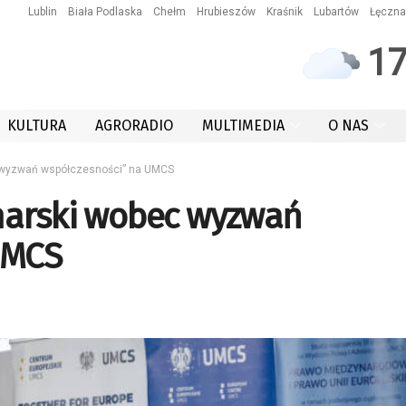
Lublin
Biała Podlaska
Chełm
Hrubieszów
Kraśnik
Lubartów
Łęczna
1
KULTURA
AGRORADIO
MULTIMEDIA
O NAS
c wyzwań współczesności” na UMCS
marski wobec wyzwań
UMCS