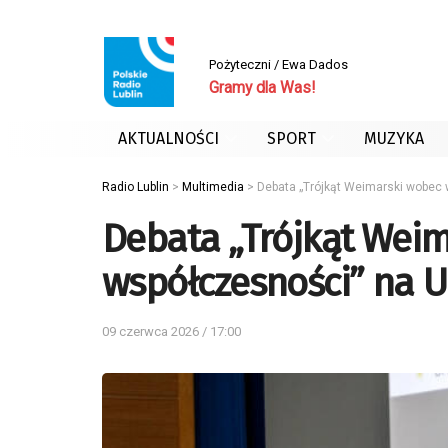
Pożyteczni / Ewa Dados
Gramy dla Was!
AKTUALNOŚCI
SPORT
MUZYKA
Radio Lublin
>
Multimedia
>
Debata „Trójkąt Weimarski wobe
Debata „Trójkąt Wei
współczesności” na 
09 czerwca 2026 / 17:00