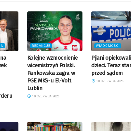
IN
REDAKCJE
WIADOMOŚCI
zna
Kolejne wzmocnienie
Pijani opiekowali
rek
wicemistrzyń Polski.
dzieci. Teraz sta
Pankowska zagra w
przed sądem
PGE MKS-u El-Volt
10 CZERWCA 2026
Lublin
rderu
10 CZERWCA 2026