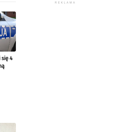
REKLAMA
 się 4
ną