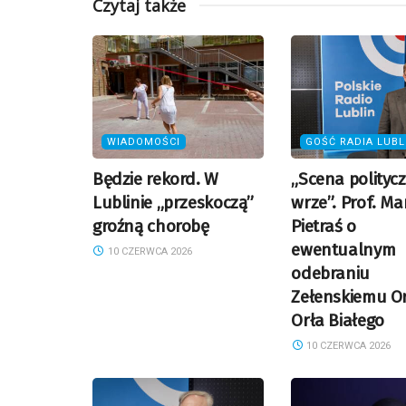
Czytaj także
WIADOMOŚCI
GOŚĆ RADIA LUBL
Będzie rekord. W
„Scena polityc
Lublinie „przeskoczą”
wrze”. Prof. Ma
groźną chorobę
Pietraś o
ewentualnym
10 CZERWCA 2026
odebraniu
Zełenskiemu O
Orła Białego
10 CZERWCA 2026