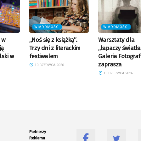
WIADOMOŚCI
WIADOMOŚCI
y w
„Noś się z książką”.
Warsztaty dla
ją
Trzy dni z literackim
„łapaczy światła
lski w
festiwalem
Galeria Fotografi
zaprasza
10 CZERWCA 2026
10 CZERWCA 2026
Partnerzy
Reklama