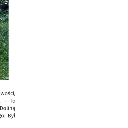
wości,
. – To
Doliną
o. Był