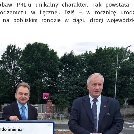
abaw PRL-u unikalny charakter. Tak powstała 
dzamczu w Łęcznej. Dziś – w rocznicę urodz
na pobliskim rondzie w ciągu drogi wojewódzk