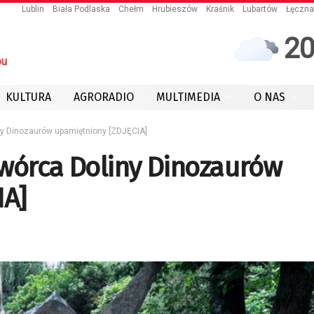
Lublin
Biała Podlaska
Chełm
Hrubieszów
Kraśnik
Lubartów
Łęczna
2
ou
KULTURA
AGRORADIO
MULTIMEDIA
O NAS
ny Dinozaurów upamiętniony [ZDJĘCIA]
Twórca Doliny Dinozaurów
IA]