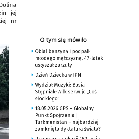
Dolina
in jej
iej nr
O tym się mówiło
Oblał benzyną i podpalił
młodego mężczyznę. 47-latek
usłyszał zarzuty
Dzień Dziecka w IPN
Wydział Muzyki: Basia
Stępniak-Wilk serwuje „Coś
słodkiego”
18.05.2026 GPS – Globalny
Punkt Spojrzenia |
Turkmenistan – najbardziej
zamknięta dyktatura świata?
Przemarsz z okazji 160-lecia