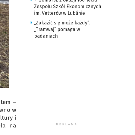
Zespołu Szkół Ekonomicznych
im. Vetterów w Lublinie
„Zakazić się może każdy”.
„Tramwaj” pomaga w
badaniach
stem –
ówno w
tury i
ała na
REKLAMA