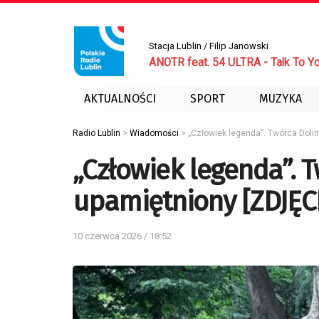
Stacja Lublin / Filip Janowski
ANOTR feat. 54 ULTRA - Talk To Y
AKTUALNOŚCI
SPORT
MUZYKA
Radio Lublin
>
Wiadomości
>
„Człowiek legenda”. Twórca Doli
„Człowiek legenda”. 
upamiętniony [ZDJĘC
10 czerwca 2026 / 18:52