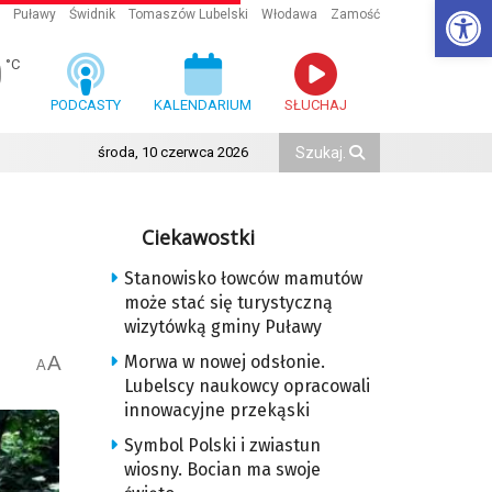
Ot
Puławy
Świdnik
Tomaszów Lubelski
Włodawa
Zamość
0
°C
PODCASTY
KALENDARIUM
SŁUCHAJ
środa, 10 czerwca 2026
Ciekawostki
Stanowisko łowców mamutów
może stać się turystyczną
wizytówką gminy Puławy
A
Morwa w nowej odsłonie.
A
Lubelscy naukowcy opracowali
innowacyjne przekąski
Symbol Polski i zwiastun
wiosny. Bocian ma swoje