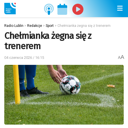
Radio Lublin
>
Redakcje
>
Sport
>
Chełmianka żegna się z trenerem
Chełmianka żegna się z
trenerem
A
04 czerwca 2026 / 16:15
A