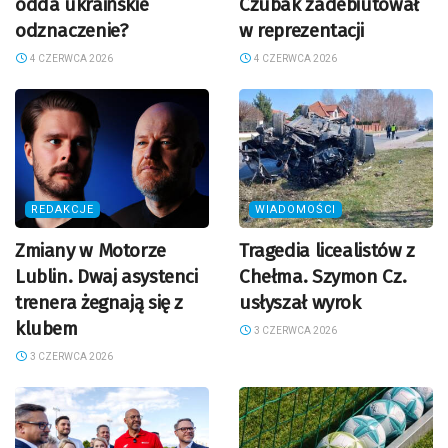
odda ukraińskie
Czubak zadebiutował
odznaczenie?
w reprezentacji
4 CZERWCA 2026
4 CZERWCA 2026
REDAKCJE
WIADOMOŚCI
Zmiany w Motorze
Tragedia licealistów z
Lublin. Dwaj asystenci
Chełma. Szymon Cz.
trenera żegnają się z
usłyszał wyrok
klubem
3 CZERWCA 2026
3 CZERWCA 2026