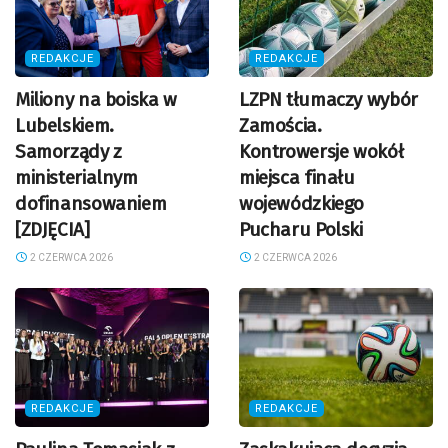
REDAKCJE
REDAKCJE
Miliony na boiska w
LZPN tłumaczy wybór
Lubelskiem.
Zamościa.
Samorządy z
Kontrowersje wokół
ministerialnym
miejsca finału
dofinansowaniem
wojewódzkiego
[ZDJĘCIA]
Pucharu Polski
2 CZERWCA 2026
2 CZERWCA 2026
REDAKCJE
REDAKCJE