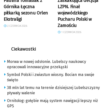
Paulina Tomasiak z
Zaskakująca decyzja
Górnika Łęczna
LZPN. Finał
piłkarką sezonu Orlen
wojewódzkiego
Ekstraligi
Pucharu Polski w
Zamościu
2 CZERWCA 2026
1 CZERWCA 2026
Ciekawostki
Morwa w nowej odsłonie. Lubelscy naukowcy
opracowali innowacyjne przekąski
Symbol Polski i zwiastun wiosny. Bocian ma swoje
święto
38 mln lat temu na terenie dzisiejszej Lubelszczyzny
pływały walenie
Ornitolog: gołębie mają system nawigacji lepszy niż
GPS