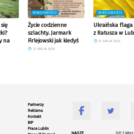
WIADOMOŚCI
WIADOMOŚCI
się
Życie codzienne
Ukraińska flaga 
ki?
szlachty. Jarmark
z Ratusza w Lubl
y na
Firlejowski jak kiedyś
31 MAJA 2026
31 MAJA 2026
Partnerzy
Reklama
Kontakt
BIP
Praca Lublin
NASZE
102.2 MHz 