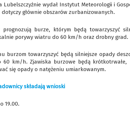
a Lubelszczyźnie wydał Instytut Meteorologii i Gosp
i dotyczy głównie obszarów zurbanizowanych.
 prognozują burze, którym będą towarzyszyć siln
kalnie porywy wiatru do 60 km/h oraz drobny grad.
ionu burzom towarzyszyć będą silniejsze opady desz
o 60 km/h. Zjawiska burzowe będą krótkotrwałe, 
ywać się opady o natężeniu umiarkowanym.
adownicy składają wnioski
o 19.00.