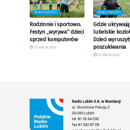
WIADOMOŚCI
WIADOMOŚCI
Rodzinnie i sportowo.
Gdzie ukrywają 
Festyn „wyrywa” dzieci
lubelskie kozioł
sprzed komputerów
Dzieci wyruszył
poszukiwania
31 MAJA 2026
31 MAJA 2026
Radio Lublin S.A. w likwidacji
ul. Obrońców Pokoju 2
20-030 Lublin
tel. 81 53 64 200
fax 81 532 87 28