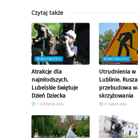
Czytaj także
WIADOMOŚCI
WIADOMOŚCI
Atrakcje dla
Utrudnienia w
najmłodszych.
Lublinie. Rusza
Lubelskie świętuje
przebudowa w
Dzień Dziecka
skrzyżowania
1 CZERWCA 2026
31 MAJA 2026