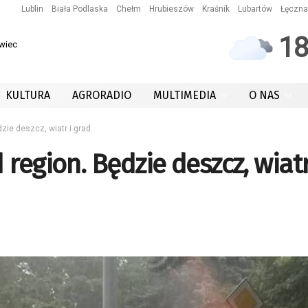
Lublin
Biała Podlaska
Chełm
Hrubieszów
Kraśnik
Lubartów
Łęczna
1
owiec
KULTURA
AGRORADIO
MULTIMEDIA
O NAS
zie deszcz, wiatr i grad
region. Będzie deszcz, wiatr