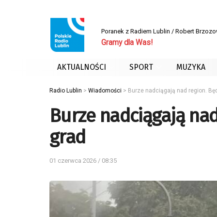
Poranek z Radiem Lublin / Robert Brzoz
Gramy dla Was!
AKTUALNOŚCI
SPORT
MUZYKA
Radio Lublin
>
Wiadomości
>
Burze nadciągają nad region. Będ
Burze nadciągają nad 
grad
01 czerwca 2026 / 08:35