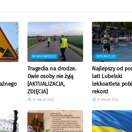
WIADOMOŚCI
REDAKCJE
Tragedia na drodze.
Najlepszy od po
Dwie osoby nie żyją
lat! Lubelski
ażnego
[AKTUALIZACJA,
lekkoatleta pobi
ZDJĘCIA]
rekord
31 MAJA 2026
31 MAJA 2026