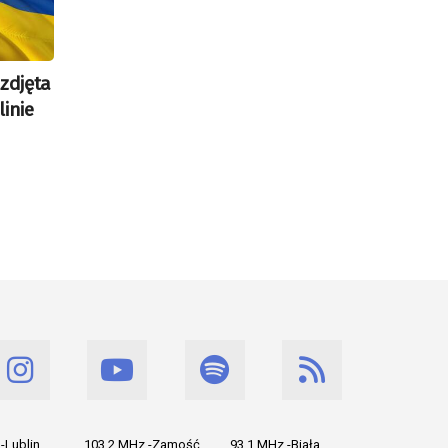
zdjęta
inie
-Lublin
103.2 MHz -Zamość
93.1 MHz -Biała