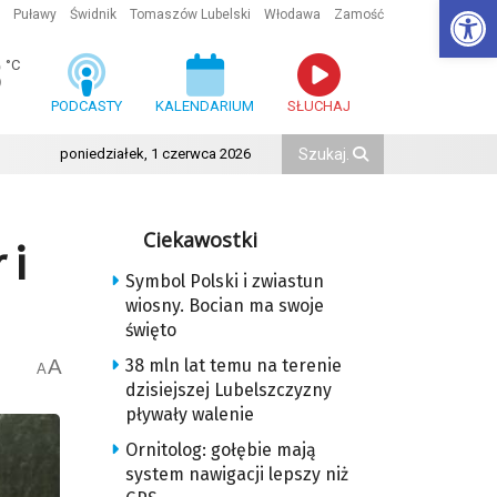
Ot
Puławy
Świdnik
Tomaszów Lubelski
Włodawa
Zamość
8
°C
PODCASTY
KALENDARIUM
SŁUCHAJ
poniedziałek, 1 czerwca 2026
Ciekawostki
 i
Symbol Polski i zwiastun
wiosny. Bocian ma swoje
święto
A
38 mln lat temu na terenie
A
dzisiejszej Lubelszczyzny
pływały walenie
Ornitolog: gołębie mają
system nawigacji lepszy niż