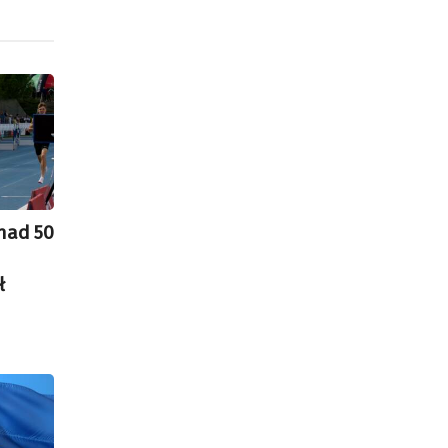
nad 50
ł