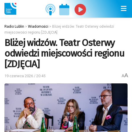
Radio Lublin
>
Wiadomości
>
Bliżej widzów. Teatr Osterwy odwiedzi
miejscowości regionu [ZDJĘCIA]
Bliżej widzów. Teatr Osterwy
odwiedzi miejscowości regionu
[ZDJĘCIA]
A
19 czerwca 2026 / 20:45
A