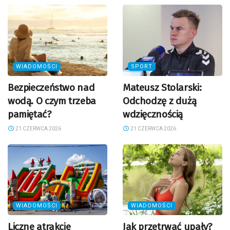
WIADOMOŚCI
SPORT
Bezpieczeństwo nad
Mateusz Stolarski:
wodą. O czym trzeba
Odchodzę z dużą
pamiętać?
wdzięcznością
21 CZERWCA 2026
21 CZERWCA 2026
WIADOMOŚCI
WIADOMOŚCI
Liczne atrakcje
Jak przetrwać upały?