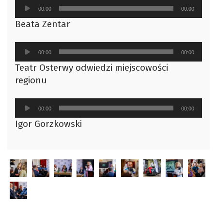
Odtwarzacz
00:00
00:00
plików
Beata Zentar
dźwiękowych
Odtwarzacz
00:00
00:00
plików
Teatr Osterwy odwiedzi miejscowości
dźwiękowych
regionu
Odtwarzacz
00:00
00:00
plików
Igor Gorzkowski
dźwiękowych