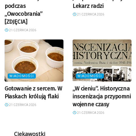
podczas
Lekarz radzi
„Owocobrania”
21 CZERWCA 2026
[ZDJĘCIA]
21 CZERWCA 2026
WIADOMOŚCI
WIADOMOŚCI
Gotowanie z sercem. W
„W cieniu”. Historyczna
Piaskach królują flaki
inscenizacja przypomni
wojenne czasy
21 CZERWCA 2026
21 CZERWCA 2026
Ciekawostki