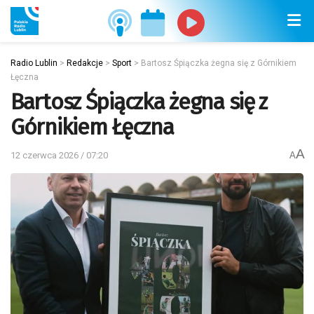
Radio Lublin
>
Redakcje
>
Sport
>
Bartosz Śpiączka żegna się z Górnikiem
Łęczna
Bartosz Śpiączka żegna się z
Górnikiem Łęczna
A
12 czerwca 2026 / 07:20
A