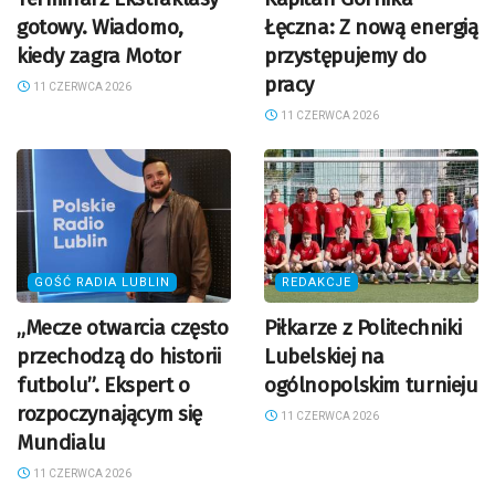
gotowy. Wiadomo,
Łęczna: Z nową energią
kiedy zagra Motor
przystępujemy do
pracy
11 CZERWCA 2026
11 CZERWCA 2026
GOŚĆ RADIA LUBLIN
REDAKCJE
„Mecze otwarcia często
Piłkarze z Politechniki
przechodzą do historii
Lubelskiej na
futbolu”. Ekspert o
ogólnopolskim turnieju
rozpoczynającym się
11 CZERWCA 2026
Mundialu
11 CZERWCA 2026