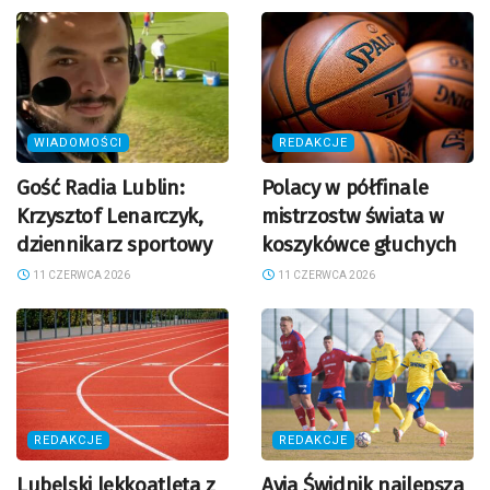
WIADOMOŚCI
REDAKCJE
Gość Radia Lublin:
Polacy w półfinale
Krzysztof Lenarczyk,
mistrzostw świata w
dziennikarz sportowy
koszykówce głuchych
11 CZERWCA 2026
11 CZERWCA 2026
REDAKCJE
REDAKCJE
Lubelski lekkoatleta z
Avia Świdnik najlepsza