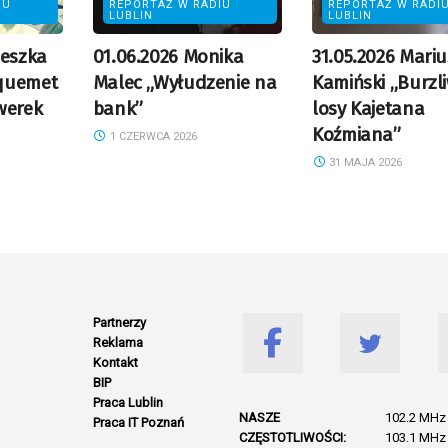
IU
REPORTAŻ W RADIU
REPORTAŻ W RADI
LUBLIN
LUBLIN
ieszka
01.06.2026 Monika
31.05.2026 Mariu
quemet
Malec „Wyłudzenie na
Kamiński „Burzl
werek
bank”
losy Kajetana
Koźmiana”
1 CZERWCA 2026
31 MAJA 2026
Partnerzy
Reklama
Kontakt
BIP
Praca Lublin
NASZE
102.2 MHz 
Praca IT Poznań
CZĘSTOTLIWOŚCI:
103.1 MHz 