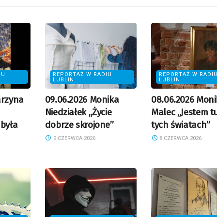
IU
REPORTAŻ W RADIU
REPORTAŻ W RADI
LUBLIN
LUBLIN
arzyna
09.06.2026 Monika
08.06.2026 Moni
Niedziałek „Życie
Malec „Jestem t
 była
dobrze skrojone”
tych światach”
9 CZERWCA 2026
8 CZERWCA 2026