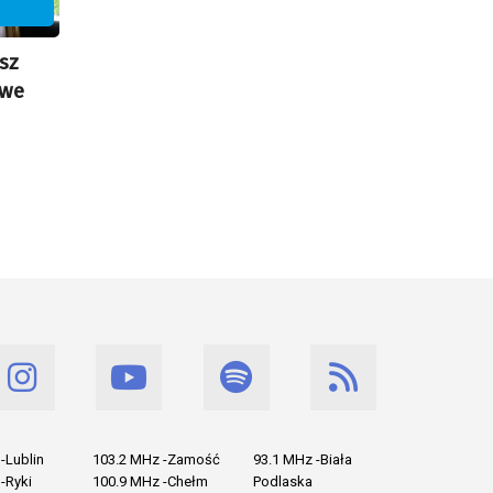
U
sz
iwe
-Lublin
103.2 MHz -Zamość
93.1 MHz -Biała
-Ryki
100.9 MHz -Chełm
Podlaska