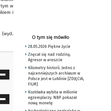
 tym w
kiem i
 (wyd.
O tym się mówiło
28.05.2026 Piękne życie
Znęcał się nad rodziną.
Agresor w areszcie
Kilometry historii. Jedno z
waj
najcenniejszych archiwum w
Polsce jest w Lublinie [ZDJĘCIA,
ałek
FILM]
y
Kozłówka wybita w milionie
waj
egzemplarzy. NBP pokazał
z
nową monetę
ałek
Archeologiczne znalezisko w