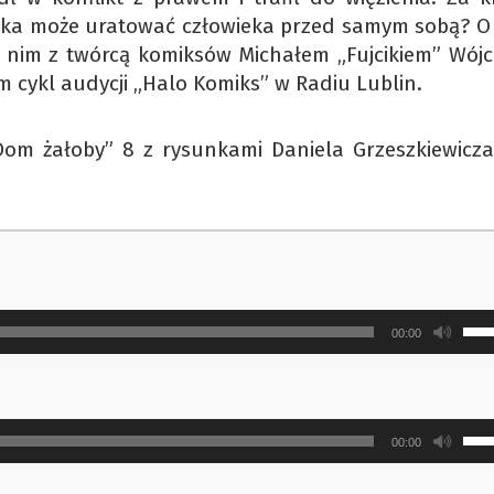
tuka może uratować człowieka przed samym sobą? O
o nim z twórcą komiksów Michałem „Fujcikiem” Wójci
 cykl audycji „Halo Komiks” w Radiu Lublin.
Dom żałoby” 8 z rysunkami Daniela Grzeszkiewicza
Uży
00:00
strz
do
gór
Uży
ora
00:00
strz
do
do