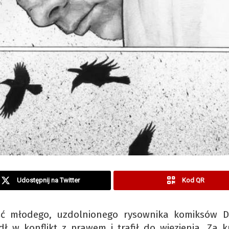
Udostępnij na Twitter
Kod QR
ść młodego, uzdolnionego rysownika komiksów D
ł w konflikt z prawem i trafił do więzienia. Za k