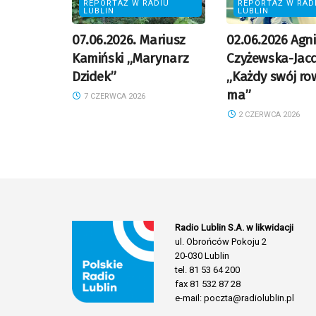
REPORTAŻ W RADIU
REPORTAŻ W RAD
LUBLIN
LUBLIN
07.06.2026. Mariusz
02.06.2026 Agn
Kamiński „Marynarz
Czyżewska-Jac
Dzidek”
„Każdy swój ro
ma”
7 CZERWCA 2026
2 CZERWCA 2026
Radio Lublin S.A. w likwidacji
ul. Obrońców Pokoju 2
20-030 Lublin
tel. 81 53 64 200
fax 81 532 87 28
e-mail: poczta@radiolublin.pl