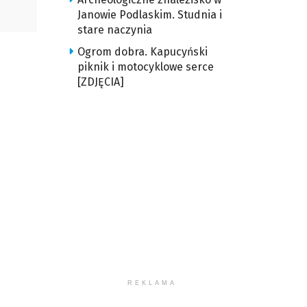
u
Janowie Podlaskim. Studnia i
y
stare naczynia
z
ększyć
Ogrom dobra. Kapucyński
piknik i motocyklowe serce
u
iejszyć
[ZDJĘCIA]
śność.
ększyć
iejszyć
śność.
REKLAMA