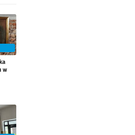
U
ka
u w