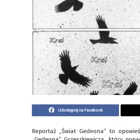
Udostępnij na Facebook
Reportaż „Świat Gedeona” to opowie
„Gedeona” Grzeszkiewicza, który popad