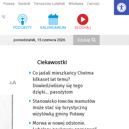
Ot
Puławy
Świdnik
Tomaszów Lubelski
Włodawa
Zamość
3
°C
PODCASTY
KALENDARIUM
SŁUCHAJ
poniedziałek, 15 czerwca 2026
Ciekawostki
Co jadali mieszkańcy Chełma
kilkaset lat temu?
A
A
Dowiedzieliśmy się tego
dzięki… pasożytom
Stanowisko łowców mamutów
może stać się turystyczną
wizytówką gminy Puławy
Morwa w nowej odsłonie.