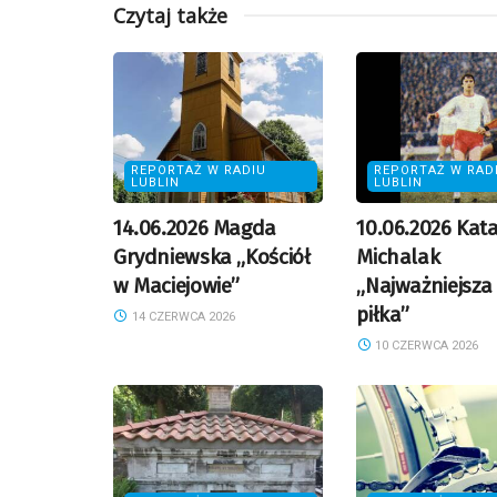
Czytaj także
REPORTAŻ W RADIU
REPORTAŻ W RAD
LUBLIN
LUBLIN
14.06.2026 Magda
10.06.2026 Kat
Grydniewska „Kościół
Michalak
w Maciejowie”
„Najważniejsza
piłka”
14 CZERWCA 2026
10 CZERWCA 2026