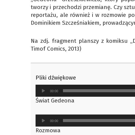
tworzy i przechodzi przemianę. Czy sz
reportażu, ale również i w rozmowie p
Dominikiem Szcześniakiem, prowadzącym
Na zdj. fragment planszy z komiksu „
Timof Comics, 2013)
Pliki dźwiękowe
Odtwarzacz
00:00
plików
Świat Gedeona
dźwiękowych
Odtwarzacz
00:00
plików
Rozmowa
dźwiękowych