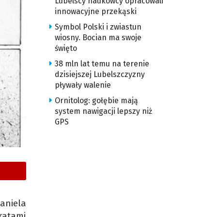
Lubelscy naukowcy opracowali
innowacyjne przekąski
Symbol Polski i zwiastun
wiosny. Bocian ma swoje
święto
38 mln lat temu na terenie
dzisiejszej Lubelszczyzny
pływały walenie
Ornitolog: gołębie mają
system nawigacji lepszy niż
GPS
aniela
ratami