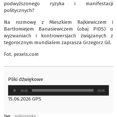
podwyższonego ryzyka i manifestacji
politycznych?
Na rozmowę z Mieszkiem Rajkiewiczem i
Bartłomiejem Banasiewiczem (obaj PIDS) o
wyzwaniach i kontrowersjach związanych z
tegorocznym mundialem zaprasza Grzegorz Gil.
Fot. pexels.com
Pliki dźwiękowe
Odtwarzacz
00:00
00:00
plików
15.06.2026 GPS
dźwiękowych
Tagi:
publicystyka