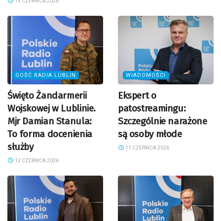
15 CZERWCA 2026
GOŚĆ RADIA LUBLIN
WIADOMOŚCI
Święto Żandarmerii
Ekspert o
Wojskowej w Lublinie.
patostreamingu:
Mjr Damian Stanula:
Szczególnie narażone
To forma docenienia
są osoby młode
służby
11 CZERWCA 2026
12 CZERWCA 2026