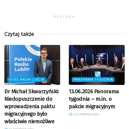
REKLAMA
Czytaj także
GOŚĆ RADIA LUBLIN
PANORAMA TYGODNIA
Dr Michał Skwarzyński:
13.06.2026 Panorama
Niedopuszczenie do
tygodnia – m.in. o
wprowadzenia paktu
pakcie migracyjnym
migracyjnego było
13 CZERWCA 2026
właściwie niemożliwe