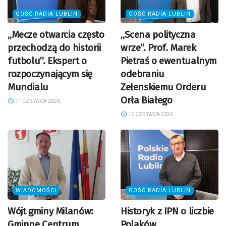
GOŚĆ RADIA LUBLIN
GOŚĆ RADIA LUBLIN
„Mecze otwarcia często
„Scena polityczna
przechodzą do historii
wrze”. Prof. Marek
futbolu”. Ekspert o
Pietraś o ewentualnym
rozpoczynającym się
odebraniu
Mundialu
Zełenskiemu Orderu
Orła Białego
11 CZERWCA 2026
10 CZERWCA 2026
WIADOMOŚCI
GOŚĆ RADIA LUBLIN
Wójt gminy Milanów:
Historyk z IPN o liczbie
Gminne Centrum
Polaków