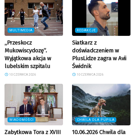
MULTIMEDIA
REDAKCJE
„Przeskocz
Siatkarz z
Mukowiscydozę”.
doświadczeniem w
Wyjątkowa akcja w
PlusLidze zagra w Avii
lubelskim szpitalu
Świdnik
10 CZERWCA 2026
10 CZERWCA 2026
WIADOMOŚCI
CHWILA DLA PUPILA
Zabytkowa Tora z XVIII
10.06.2026 Chwila dla