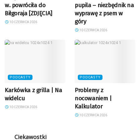
w. powróciła do
pupila – niezbędnik na
Biłgoraja [ZDJĘCIA]
wyprawę z psem w
góry
10 CZERWCA 2026
10 CZERWCA 2026
PODCASTY
PODCASTY
Karkówka z grilla | Na
Problemy z
widelcu
nocowaniem |
Kalkulator
10 CZERWCA 2026
10 CZERWCA 2026
Ciekawostki