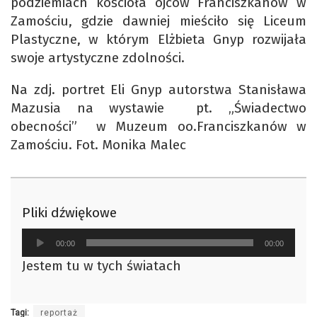
podziemiach kościoła ojców Franciszkanów w
Zamościu, gdzie dawniej mieściło się Liceum
Plastyczne, w którym Elżbieta Gnyp rozwijała
swoje artystyczne zdolności.
Na zdj. portret Eli Gnyp autorstwa Stanisława
Mazusia na wystawie pt. „Świadectwo
obecności” w Muzeum oo.Franciszkanów w
Zamościu. Fot. Monika Malec
Pliki dźwiękowe
Odtwarzacz
00:00
00:00
plików
Jestem tu w tych światach
dźwiękowych
Tagi:
reportaż