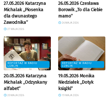
27.05.2026 Katarzyna
26.05.2026 Czesława
Michalak „Piosenka
Borowik „To dla Ciebie
dla dwunastego
mamo”
Zawodnika”
26 MAJA 2026
27 MAJA 2026
REPORTAŻ W RADIU
REPORTAŻ W RADIU
LUBLIN
LUBLIN
20.05.2026 Katarzyna
19.05.2026 Monika
Michalak „Odzyskany
Niedziałek „Dotyk
alfabet”
książki”
20 MAJA 2026
19 MAJA 2026