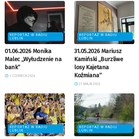
REPORTAŻ W RADIU
REPORTAŻ W RADIU
LUBLIN
LUBLIN
01.06.2026 Monika
31.05.2026 Mariusz
Malec „Wyłudzenie na
Kamiński „Burzliwe
bank”
losy Kajetana
Koźmiana”
1 CZERWCA 2026
31 MAJA 2026
REPORTAŻ W RADIU
REPORTAŻ W RADIU
LUBLIN
LUBLIN