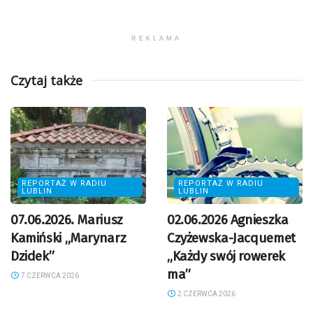
REKLAMA
Czytaj także
REPORTAŻ W RADIU
REPORTAŻ W RADIU
LUBLIN
LUBLIN
07.06.2026. Mariusz
02.06.2026 Agnieszka
Kamiński „Marynarz
Czyżewska-Jacquemet
Dzidek”
„Każdy swój rowerek
ma”
7 CZERWCA 2026
2 CZERWCA 2026