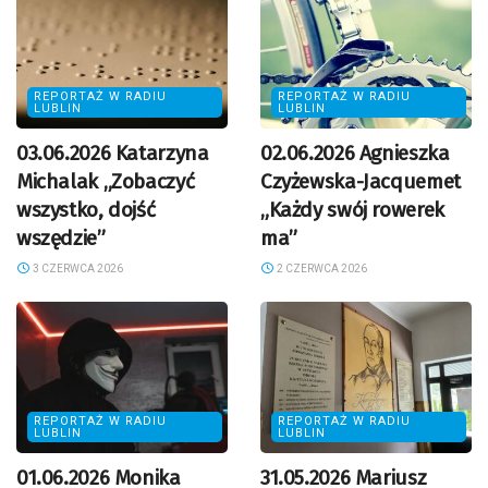
REPORTAŻ W RADIU
REPORTAŻ W RADIU
LUBLIN
LUBLIN
03.06.2026 Katarzyna
02.06.2026 Agnieszka
Michalak „Zobaczyć
Czyżewska-Jacquemet
wszystko, dojść
„Każdy swój rowerek
wszędzie”
ma”
3 CZERWCA 2026
2 CZERWCA 2026
REPORTAŻ W RADIU
REPORTAŻ W RADIU
LUBLIN
LUBLIN
01.06.2026 Monika
31.05.2026 Mariusz