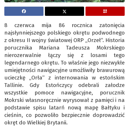
8 czerwca mija 86 rocznica zatonięcia
najsłynniejszego polskiego okrętu podwodnego
z okresu II wojny światowej ORP „Orzeł”. Historia
porucznika Mariana Tadeusza Mokrskiego
nierozerwalnie łączy się z losami tego
legendarnego okrętu. To właśnie jego niezwykłe
umiejętności nawigacyjne umożliwiły brawurową
ucieczkę „Orła” z internowania w estońskim
Tallinie. Gdy Estończycy odebrali załodze
wszystkie pomoce nawigacyjne, porucznik
Mokrski własnoręcznie wyrysował z pamięci i na
podstawie spisu latarń nową mapę Bałtyku i
cieśnin, co pozwoliło bezpiecznie doprowadzić
okręt do Wielkiej Brytanii.