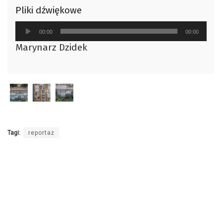
Pliki dźwiękowe
Odtwarzacz
00:00
00:00
plików
Marynarz Dzidek
dźwiękowych
Tagi:
reportaż