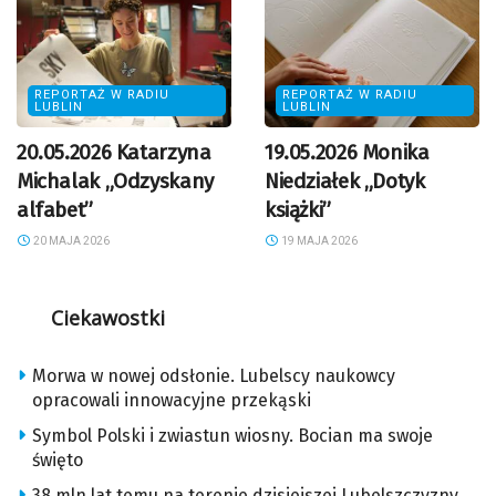
REPORTAŻ W RADIU
REPORTAŻ W RADIU
LUBLIN
LUBLIN
20.05.2026 Katarzyna
19.05.2026 Monika
Michalak „Odzyskany
Niedziałek „Dotyk
alfabet”
książki”
20 MAJA 2026
19 MAJA 2026
Ciekawostki
Morwa w nowej odsłonie. Lubelscy naukowcy
opracowali innowacyjne przekąski
Symbol Polski i zwiastun wiosny. Bocian ma swoje
święto
38 mln lat temu na terenie dzisiejszej Lubelszczyzny