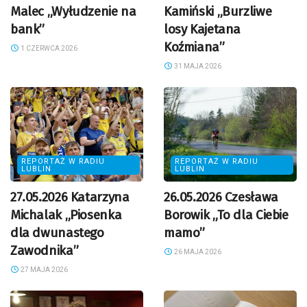
Malec „Wyłudzenie na
Kamiński „Burzliwe
bank”
losy Kajetana
Koźmiana”
1 CZERWCA 2026
31 MAJA 2026
REPORTAŻ W RADIU
REPORTAŻ W RADIU
LUBLIN
LUBLIN
27.05.2026 Katarzyna
26.05.2026 Czesława
Michalak „Piosenka
Borowik „To dla Ciebie
dla dwunastego
mamo”
Zawodnika”
26 MAJA 2026
27 MAJA 2026