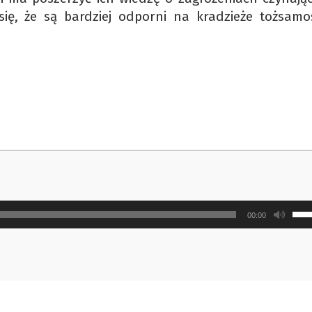
ię, że są bardziej odporni na kradzieże tożsamoś
Uży
00:00
strz
do
gór
ora
do