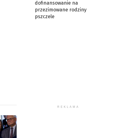
u
dofinansowanie na
przezimowane rodziny
pszczele
ększyć
iejszyć
śność.
REKLAMA