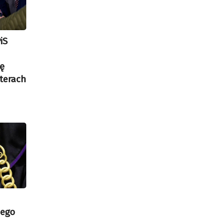
iS
ję
terach
nego