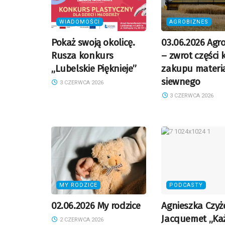
WIADOMOŚCI
AGROBIZNES
Pokaż swoją okolicę.
03.06.2026 Agr
Rusza konkurs
– zwrot części
„Lubelskie Pięknieje”
zakupu materi
siewnego
3 CZERWCA 2026
3 CZERWCA 2026
MY RODZICE
PODCASTY
02.06.2026 My rodzice
Agnieszka Czy
Jacquemet „Ka
2 CZERWCA 2026