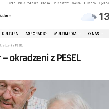
Lublin
Biała Podlaska
Chełm
Hrubieszów
Kraśnik
Lubartów
Łęczna
1
a-Maksim
KULTURA
AGRORADIO
MULTIMEDIA
O NAS
okradzeni z PESEL
 – okradzeni z PESEL