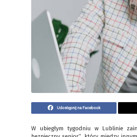
Udostępnij na Facebook
W ubiegłym tygodniu w Lublinie zai
bezpieczny senior”, który między inny