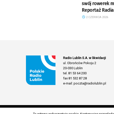
swój rowerek m
Reportaż Radia
2 CZERWCA 2026
Radio Lublin S.A. w likwidacji
ul. Obrońców Pokoju 2
20-030 Lublin
tel. 81 53 64 200
fax 81 532 87 28
e-mail: poczta@radiolublin.pl
Ta witryna wykorzystuje cookie. Kontynuując przeglą