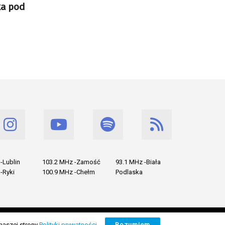
ka pod
-Lublin
103.2 MHz -Zamość
93.1 MHz -Biała
-Ryki
100.9 MHz -Chełm
Podlaska
naszej strony
Polityki prywatności
.
Rozumiem