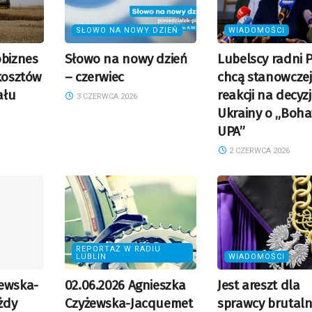
SŁOWO NA NOWY DZIEŃ
WIADOMOŚCI
obiznes
Słowo na nowy dzień
Lubelscy radni P
 kosztów
– czerwiec
chcą stanowczej
ału
reakcji na decyz
3 CZERWCA 2026
Ukrainy o „Boha
UPA”
2 CZERWCA 2026
REPORTAŻ W RADIU
LUBLIN
WIADOMOŚCI
żewska-
02.06.2026 Agnieszka
Jest areszt dla
żdy
Czyżewska-Jacquemet
sprawcy brutal