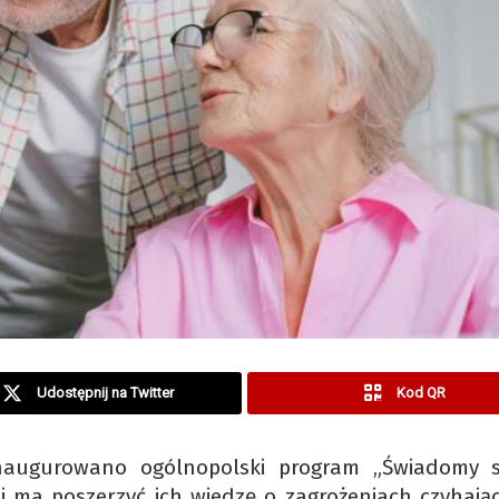
Udostępnij na Twitter
Kod QR
naugurowano ogólnopolski program „Świadomy s
mi ma poszerzyć ich wiedzę o zagrożeniach czyhają