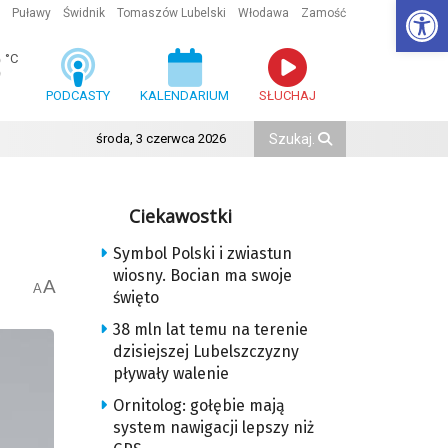
Ot
Puławy
Świdnik
Tomaszów Lubelski
Włodawa
Zamość
3
°C
PODCASTY
KALENDARIUM
SŁUCHAJ
środa, 3 czerwca 2026
Ciekawostki
Symbol Polski i zwiastun
wiosny. Bocian ma swoje
A
A
święto
38 mln lat temu na terenie
dzisiejszej Lubelszczyzny
pływały walenie
Ornitolog: gołębie mają
system nawigacji lepszy niż