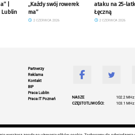
a” |
„Każdy swój rowerek
ataku na 25-lat
 Lublin
ma”
Łęczną
2 CZERWCA 2026
2 CZERWCA 2026
Partnerzy
Reklama
Kontakt
BIP
Praca Lublin
NASZE
102.2 MHz 
Praca IT Poznań
CZĘSTOTLIWOŚCI:
103.1 MHz 
© 2026 Wszelkie prawa zastrzeżone. Radio Lublin S.A. w likwidacji
danie wyrażasz zgodę na używanie plików cookie. Zachęcamy do odwiedzenia 