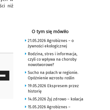
ci niż
O tym się mówiło
21.05.2026 Agrobiznes – o
żywności ekologicznej
Rodzina, stres i informacja,
czyli co wpływa na choroby
nowotworowe?
Sucho na polach w regionie.
waj
Opóźnienie wzrostu roślin
ałek
19.05.2026 Ekspresem przez
historię
y
14.05.2026 Żyj zdrowo – kolacja
z
15.05.2026 Agrobiznes –