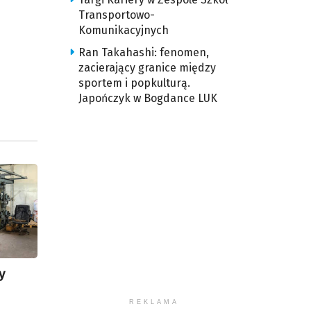
śność.
Transportowo-
Komunikacyjnych
Ran Takahashi: fenomen,
zacierający granice między
sportem i popkulturą.
Japończyk w Bogdance LUK
y
REKLAMA