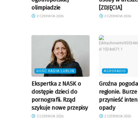
olimpiadzie
[ZDJĘCIA]
2 CZERWCA 2026
2 CZERWCA 2026
GOŚĆ RADIA LUBLIN
AGRORADIO
Ekspertka z NASK o
Groźna pogoda
dostępie dzieci do
regionie. Burz
pornografii. Rząd
przynieść inte
szykuje nowe przepisy
opady
2 CZERWCA 2026
2 CZERWCA 2026