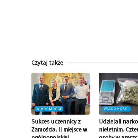
Czytaj także
WIADOMOŚCI
WIADOMOŚCI
Sukces uczennicy z
Udzielali nark
Zamościa. II miejsce w
nieletnim. Czte
ogólnopolskiej
osoby w areszc