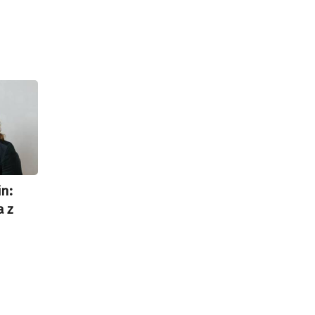
in:
a z