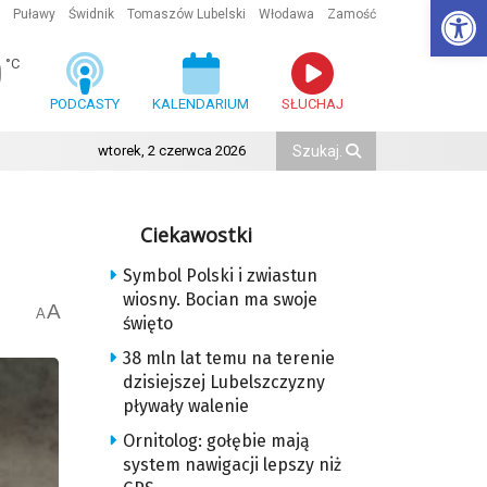
Ot
Puławy
Świdnik
Tomaszów Lubelski
Włodawa
Zamość
0
°C
PODCASTY
KALENDARIUM
SŁUCHAJ
wtorek, 2 czerwca 2026
Ciekawostki
Symbol Polski i zwiastun
wiosny. Bocian ma swoje
A
A
święto
38 mln lat temu na terenie
dzisiejszej Lubelszczyzny
pływały walenie
Ornitolog: gołębie mają
system nawigacji lepszy niż