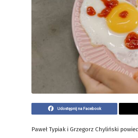
Udostępnij na Facebook
Paweł Typiak i Grzegorz Chyliński powied