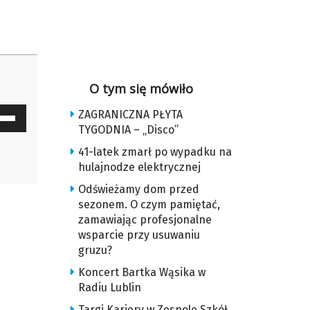
O tym się mówiło
waj
ZAGRANICZNA PŁYTA
TYGODNIA – „Disco”
ałek
41-latek zmarł po wypadku na
y
hulajnodze elektrycznej
z
Odświeżamy dom przed
sezonem. O czym pamiętać,
zamawiając profesjonalne
u
wsparcie przy usuwaniu
gruzu?
ększyć
Koncert Bartka Wąsika w
Radiu Lublin
iejszyć
Targi Kariery w Zespole Szkół