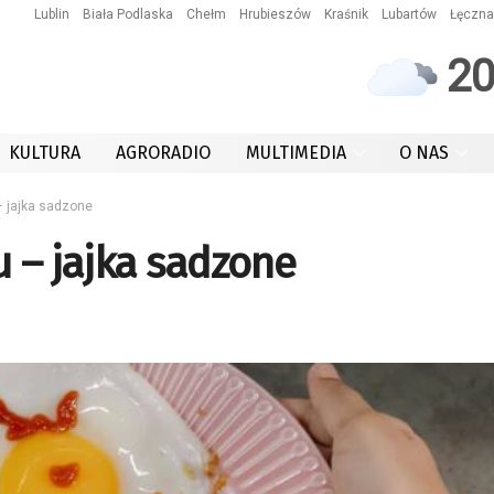
Lublin
Biała Podlaska
Chełm
Hrubieszów
Kraśnik
Lubartów
Łęczna
2
KULTURA
AGRORADIO
MULTIMEDIA
O NAS
– jajka sadzone
u – jajka sadzone