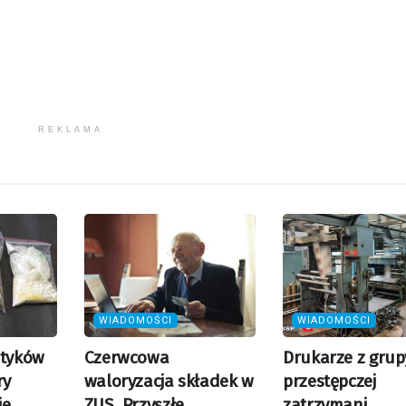
gło
REKLAMA
WIADOMOŚCI
WIADOMOŚCI
otyków
Czerwcowa
Drukarze z grup
ry
waloryzacja składek w
przestępczej
ie
ZUS. Przyszłe
zatrzymani