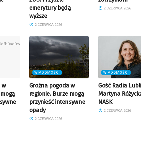
emerytury będą
2 CZERWCA 2026
wyższe
2 CZERWCA 2026
WIADOMOŚCI
WIADOMOŚCI
 w
Groźna pogoda w
Gość Radia Lubl
e mogą
regionie. Burze mogą
Martyna Różyck
nsywne
przynieść intensywne
NASK
opady
2 CZERWCA 2026
2 CZERWCA 2026