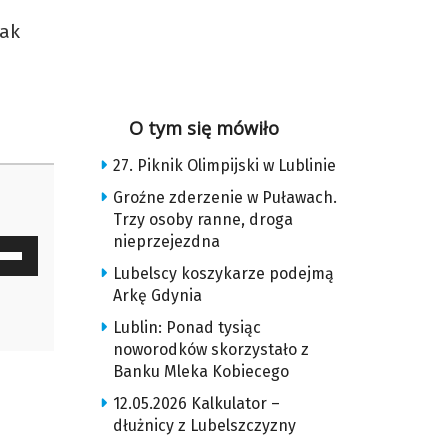
tak
O tym się mówiło
27. Piknik Olimpijski w Lublinie
Groźne zderzenie w Puławach.
Trzy osoby ranne, droga
nieprzejezdna
waj
Lubelscy koszykarze podejmą
ałek
Arkę Gdynia
y
Lublin: Ponad tysiąc
noworodków skorzystało z
z
Banku Mleka Kobiecego
12.05.2026 Kalkulator –
u
dłużnicy z Lubelszczyzny