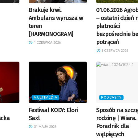
Brakuje krwi.
01.06.2026 Agro
Ambulans wyrusza w
– ostatni dzień 
teren
płatności
[HARMONOGRAM]
bezpośrednie be
potrąceń
1 CZERWCA 2026
1 CZERWCA 2026
MULTIMEDIA
PODCASTY
Festiwal KODY: Elori
Sposób na szczę
acka
Saxl
rodzinę | Wiara.
Poradnik dla
31 MAJA 2026
wątpiących