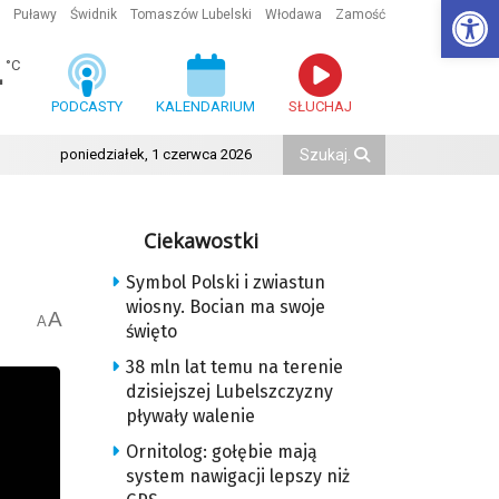
Ot
Puławy
Świdnik
Tomaszów Lubelski
Włodawa
Zamość
4
°C
PODCASTY
KALENDARIUM
SŁUCHAJ
poniedziałek, 1 czerwca 2026
Ciekawostki
Symbol Polski i zwiastun
wiosny. Bocian ma swoje
A
A
święto
38 mln lat temu na terenie
dzisiejszej Lubelszczyzny
pływały walenie
Ornitolog: gołębie mają
system nawigacji lepszy niż