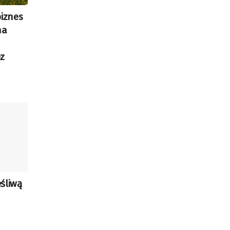
biznes
na
z
śliwą