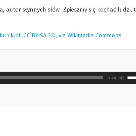
, autor słynnych słów „śpieszmy się kochać ludzi, 
kubik.pl, CC BY-SA 3.0, via Wikimedia Commons
Uży
00:00
strz
do
gór
ora
do
doł
aby