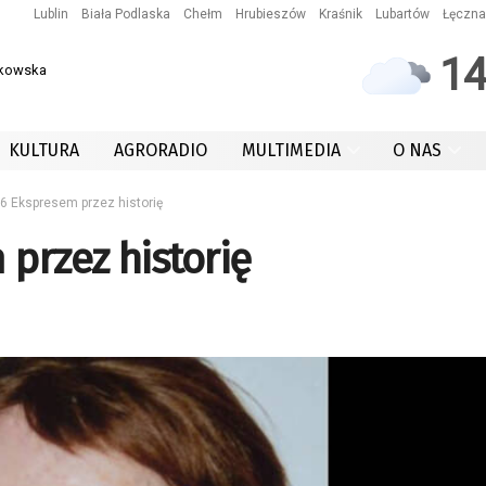
Lublin
Biała Podlaska
Chełm
Hrubieszów
Kraśnik
Lubartów
Łęczna
1
rakowska
KULTURA
AGRORADIO
MULTIMEDIA
O NAS
6 Ekspresem przez historię
przez historię