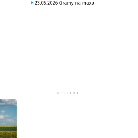
ększyć
23.05.2026 Gramy na maxa
iejszyć
śność.
REKLAMA