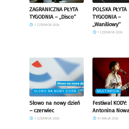
ZAGRANICZNA PŁYTA
POLSKA PŁYTA
TYGODNIA – „Disco”
TYGODNIA –
„Waniliowy”
1 CZERWCA 2026
1 CZERWCA 2026
SŁOWO NA NOWY DZIEŃ
MULTIMEDIA
Słowo na nowy dzień
Festiwal KODY:
– czerwiec
Antonina Now
1 CZERWCA 2026
31 MAJA 2026