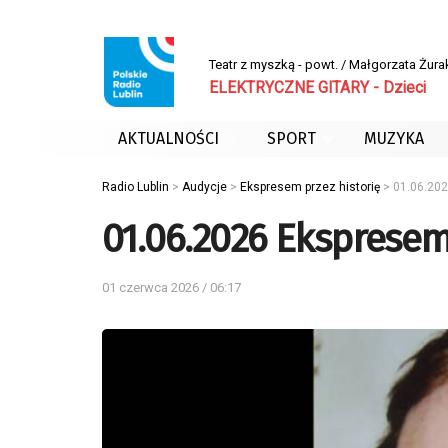
Teatr z myszką - powt. / Małgorzata Żu
ELEKTRYCZNE GITARY - Dzieci
AKTUALNOŚCI
SPORT
MUZYKA
Radio Lublin
>
Audycje
>
Ekspresem przez historię
>
01.06.202
01.06.2026 Ekspresem 
01 czerwca 2026 / 06:17