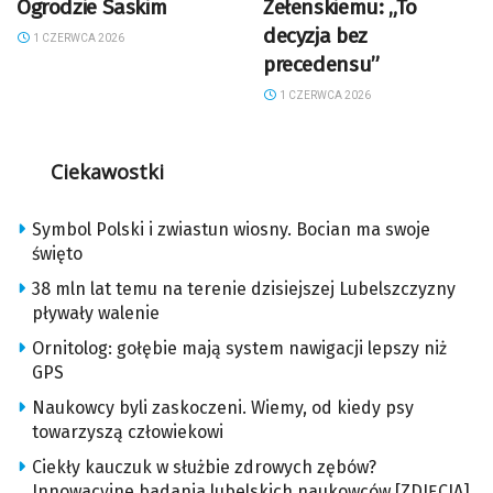
Ogrodzie Saskim
Zełenskiemu: „To
decyzja bez
1 CZERWCA 2026
precedensu”
1 CZERWCA 2026
Ciekawostki
Symbol Polski i zwiastun wiosny. Bocian ma swoje
święto
38 mln lat temu na terenie dzisiejszej Lubelszczyzny
pływały walenie
Ornitolog: gołębie mają system nawigacji lepszy niż
GPS
Naukowcy byli zaskoczeni. Wiemy, od kiedy psy
towarzyszą człowiekowi
Ciekły kauczuk w służbie zdrowych zębów?
Innowacyjne badania lubelskich naukowców [ZDJĘCIA]