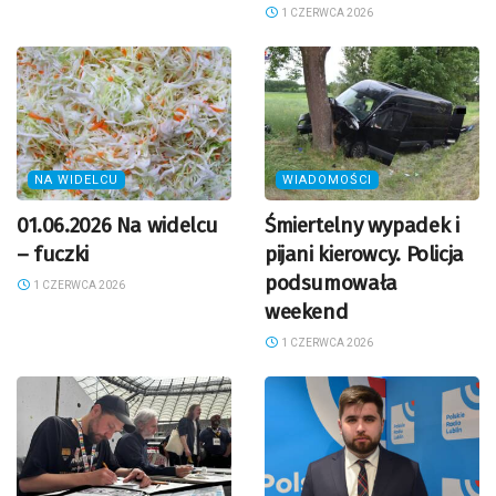
1 CZERWCA 2026
NA WIDELCU
WIADOMOŚCI
01.06.2026 Na widelcu
Śmiertelny wypadek i
– fuczki
pijani kierowcy. Policja
podsumowała
1 CZERWCA 2026
weekend
1 CZERWCA 2026