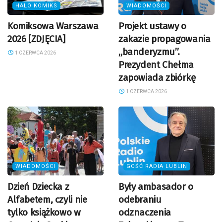
HALO KOMIKS
WIADOMOŚCI
Komiksowa Warszawa
Projekt ustawy o
2026 [ZDJĘCIA]
zakazie propagowania
„banderyzmu”.
1 CZERWCA 2026
Prezydent Chełma
zapowiada zbiórkę
1 CZERWCA 2026
WIADOMOŚCI
GOŚĆ RADIA LUBLIN
Dzień Dziecka z
Były ambasador o
Alfabetem, czyli nie
odebraniu
tylko książkowo w
odznaczenia