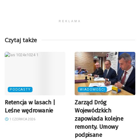
REKLAMA
Czytaj także
PODCASTY
WIADOMOŚCI
Retencja w lasach |
Zarząd Dróg
Leśne wędrowanie
Wojewódzkich
zapowiada kolejne
1 CZERWCA 2026
remonty. Umowy
podpisane