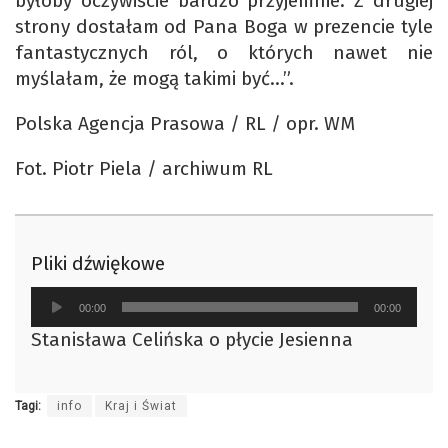
byłoby oczywiście bardzo przyjemnie. Z drugiej
strony dostałam od Pana Boga w prezencie tyle
fantastycznych ról, o których nawet nie
myślałam, że mogą takimi być…”.
Polska Agencja Prasowa / RL / opr. WM
Fot. Piotr Piela / archiwum RL
Pliki dźwiękowe
Odtwarzacz
00:00
00:00
plików
Stanisława Celińska o płycie Jesienna
dźwiękowych
Tagi:
info
Kraj i Świat