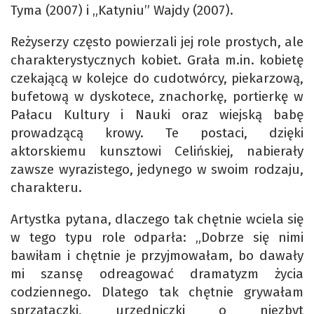
Tyma (2007) i „Katyniu” Wajdy (2007).
Reżyserzy często powierzali jej role prostych, ale
charakterystycznych kobiet. Grała m.in. kobietę
czekającą w kolejce do cudotwórcy, piekarzową,
bufetową w dyskotece, znachorkę, portierkę w
Pałacu Kultury i Nauki oraz wiejską babę
prowadzącą krowy. Te postaci, dzięki
aktorskiemu kunsztowi Celińskiej, nabierały
zawsze wyrazistego, jedynego w swoim rodzaju,
charakteru.
Artystka pytana, dlaczego tak chętnie wciela się
w tego typu role odparła: „Dobrze się nimi
bawiłam i chętnie je przyjmowałam, bo dawały
mi szansę odreagować dramatyzm życia
codziennego. Dlatego tak chętnie grywałam
sprzątaczki, urzędniczki o niezbyt