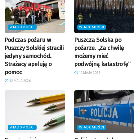
WIADOMOŚCI
WIADOMOŚCI
Podczas pożaru w
Puszcza Solska po
Puszczy Solskiej stracili
pożarze. „Za chwilę
jedyny samochód.
możemy mieć
Strażacy apelują o
podwójną katastrofę”
pomoc
12 MAJA 2026
12 MAJA 2026
WIADOMOŚCI
WIADOMOŚCI