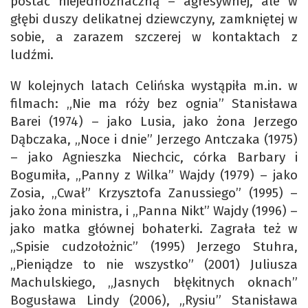
postać niejednoznaczną – agresywnej, ale w
głębi duszy delikatnej dziewczyny, zamkniętej w
sobie, a zarazem szczerej w kontaktach z
ludźmi.
W kolejnych latach Celińska wystąpiła m.in. w
filmach: „Nie ma róży bez ognia” Stanisława
Barei (1974) – jako Lusia, jako żona Jerzego
Dąbczaka, „Noce i dnie” Jerzego Antczaka (1975)
– jako Agnieszka Niechcic, córka Barbary i
Bogumiła, „Panny z Wilka” Wajdy (1979) – jako
Zosia, „Cwał” Krzysztofa Zanussiego” (1995) –
jako żona ministra, i „Panna Nikt” Wajdy (1996) –
jako matka głównej bohaterki. Zagrała też w
„Spisie cudzołożnic” (1995) Jerzego Stuhra,
„Pieniądze to nie wszystko” (2001) Juliusza
Machulskiego, „Jasnych błękitnych oknach”
Bogusława Lindy (2006), „Rysiu” Stanisława