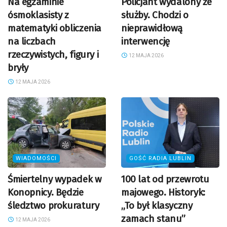
Na egzaminie
Policjant wydalony ze
ósmoklasisty z
służby. Chodzi o
matematyki obliczenia
nieprawidłową
na liczbach
interwencję
rzeczywistych, figury i
12 MAJA 2026
bryły
12 MAJA 2026
WIADOMOŚCI
GOŚĆ RADIA LUBLIN
Śmiertelny wypadek w
100 lat od przewrotu
Konopnicy. Będzie
majowego. Historyk:
śledztwo prokuratury
„To był klasyczny
zamach stanu”
12 MAJA 2026