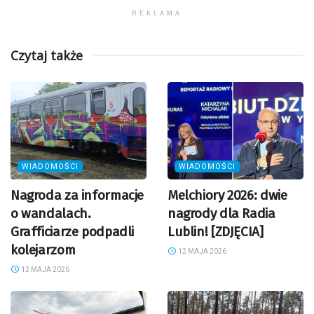
REKLAMA
Czytaj także
WIADOMOŚCI
WIADOMOŚCI
Nagroda za informacje
Melchiory 2026: dwie
o wandalach.
nagrody dla Radia
Grafficiarze podpadli
Lublin! [ZDJĘCIA]
kolejarzom
12 MAJA 2026
12 MAJA 2026