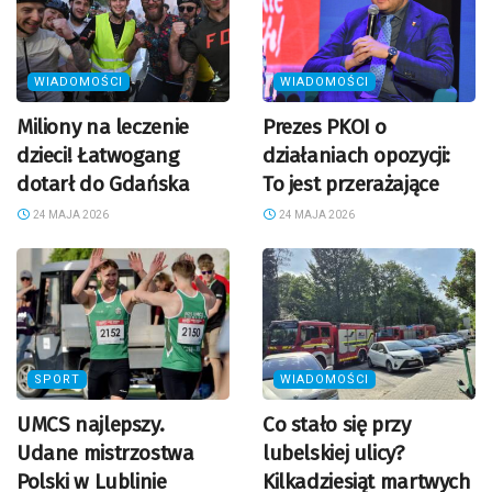
WIADOMOŚCI
WIADOMOŚCI
Miliony na leczenie
Prezes PKOI o
dzieci! Łatwogang
działaniach opozycji:
dotarł do Gdańska
To jest przerażające
24 MAJA 2026
24 MAJA 2026
SPORT
WIADOMOŚCI
UMCS najlepszy.
Co stało się przy
Udane mistrzostwa
lubelskiej ulicy?
Polski w Lublinie
Kilkadziesiąt martwych