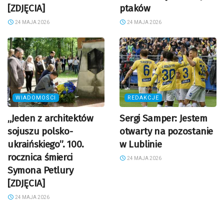
[ZDJĘCIA]
ptaków
24 MAJA 2026
24 MAJA 2026
WIADOMOŚCI
REDAKCJE
„Jeden z architektów
Sergi Samper: Jestem
sojuszu polsko-
otwarty na pozostanie
ukraińskiego”. 100.
w Lublinie
rocznica śmierci
24 MAJA 2026
Symona Petlury
[ZDJĘCIA]
24 MAJA 2026