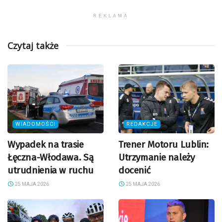
REKLAMA
Czytaj także
WIADOMOŚCI
REDAKCJE
Wypadek na trasie
Trener Motoru Lublin:
Łęczna-Włodawa. Są
Utrzymanie należy
utrudnienia w ruchu
docenić
25 MAJA 2026
25 MAJA 2026