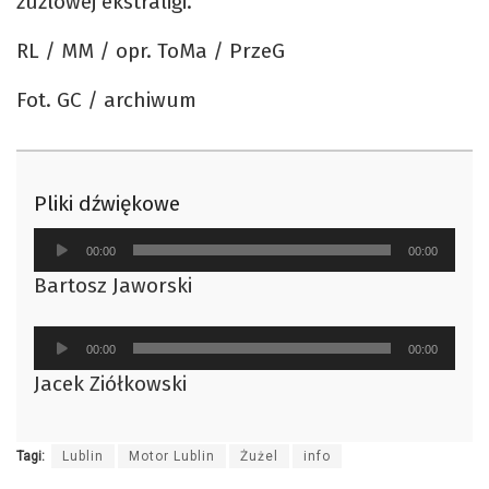
żużlowej ekstraligi.
RL / MM / opr. ToMa / PrzeG
Fot. GC / archiwum
Pliki dźwiękowe
Odtwarzacz
00:00
00:00
plików
Bartosz Jaworski
dźwiękowych
Odtwarzacz
00:00
00:00
plików
Jacek Ziółkowski
dźwiękowych
Tagi:
Lublin
Motor Lublin
Żużel
info