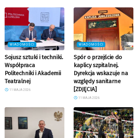
WIADOMOŚCI
WIADOMOŚCI
Sojusz sztuki i techniki.
Spór o przejście do
Współpraca
kaplicy szpitalnej.
Politechniki i Akademii
Dyrekcja wskazuje na
Teatralnej
względy sanitarne
[ZDJĘCIA]
11 MAJA 2026
11 MAJA 2026