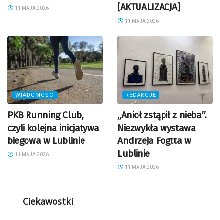
[AKTUALIZACJA]
11 MAJA 2026
11 MAJA 2026
WIADOMOŚCI
REDAKCJE
PKB Running Club,
„Anioł zstąpił z nieba”.
czyli kolejna inicjatywa
Niezwykła wystawa
biegowa w Lublinie
Andrzeja Fogtta w
Lublinie
11 MAJA 2026
11 MAJA 2026
Ciekawostki