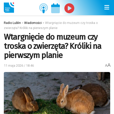
Radio Lublin
>
Wiadomości
>
Wtargnięcie do muzeum czy troska o
zwierzęta? Króliki na pierwszym planie
Wtargnięcie do muzeum czy
troska o zwierzęta? Króliki na
pierwszym planie
A
11 maja 2026 / 18:46
A