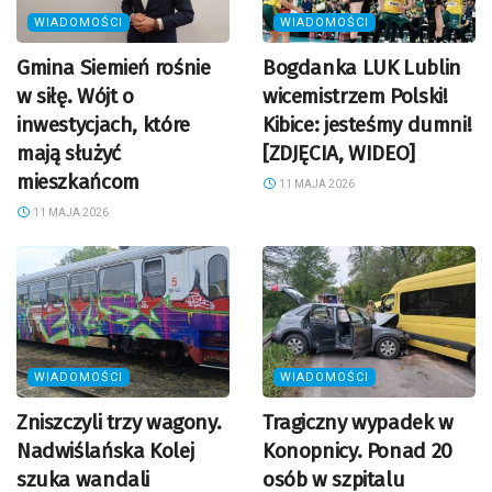
WIADOMOŚCI
WIADOMOŚCI
Gmina Siemień rośnie
Bogdanka LUK Lublin
w siłę. Wójt o
wicemistrzem Polski!
inwestycjach, które
Kibice: jesteśmy dumni!
mają służyć
[ZDJĘCIA, WIDEO]
mieszkańcom
11 MAJA 2026
11 MAJA 2026
WIADOMOŚCI
WIADOMOŚCI
Zniszczyli trzy wagony.
Tragiczny wypadek w
Nadwiślańska Kolej
Konopnicy. Ponad 20
szuka wandali
osób w szpitalu