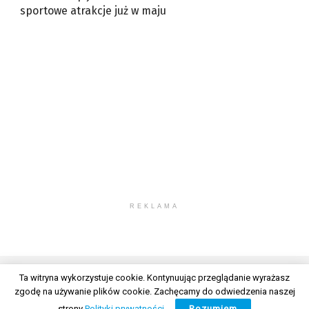
sportowe atrakcje już w maju
REKLAMA
Ta witryna wykorzystuje cookie. Kontynuując przeglądanie wyrażasz
zgodę na używanie plików cookie. Zachęcamy do odwiedzenia naszej
© 2026 Wszelkie prawa zastrzeżone. Radio Lublin S.A. w likwidacji
strony
Polityki prywatności
.
Rozumiem