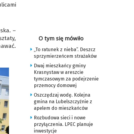
licami
ska. –
ztaty,
O tym się mówiło
nawać.
„To ratunek z nieba”. Deszcz
sprzymierzeńcem strażaków
Dwaj mieszkańcy gminy
Krasnystaw w areszcie
tymczasowym za podejrzenie
przemocy domowej
Oszczędzaj wodę. Kolejna
gmina na Lubelszczyźnie z
apelem do mieszkańców
Rozbudowa sieci i nowe
przyłączenia. LPEC planuje
inwestycje