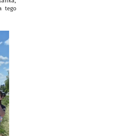
zkanka,
a tego