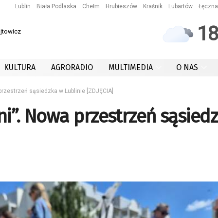
Lublin
Biała Podlaska
Chełm
Hrubieszów
Kraśnik
Lubartów
Łęczna
1
ójtowicz
KULTURA
AGRORADIO
MULTIMEDIA
O NAS
rzestrzeń sąsiedzka w Lublinie [ZDJĘCIA]
ni”. Nowa przestrzeń sąsied