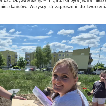
ności Obywatelskiej. – Inicjatorką była jedna mies
 mieszkańców. Wszyscy są zaproszeni do tworzeni