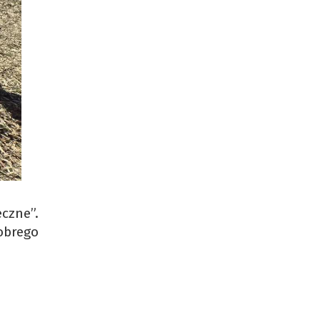
czne”.
obrego