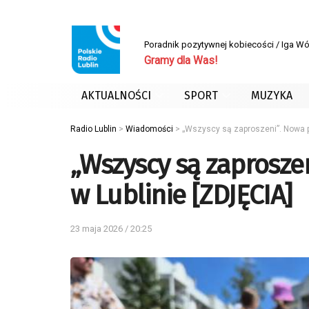
Poradnik pozytywnej kobiecości / Iga W
Gramy dla Was!
AKTUALNOŚCI
SPORT
MUZYKA
Radio Lublin
>
Wiadomości
>
„Wszyscy są zaproszeni”. Nowa p
„Wszyscy są zaprosze
w Lublinie [ZDJĘCIA]
23 maja 2026 / 20:25