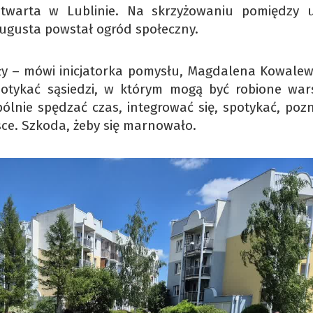
twarta w Lublinie. Na skrzyżowaniu pomiędzy u
Augusta powstał ogród społeczny.
ły – mówi inicjatorka pomysłu, Magdalena Kowalew
potykać sąsiedzi, w którym mogą być robione wars
lnie spędzać czas, integrować się, spotykać, poz
ce. Szkoda, żeby się marnowało.