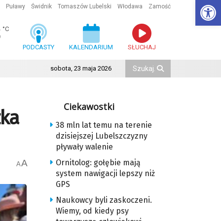
Ot
Puławy
Świdnik
Tomaszów Lubelski
Włodawa
Zamość
8
°C
PODCASTY
KALENDARIUM
SŁUCHAJ
sobota, 23 maja 2026
Ciekawostki
zka
38 mln lat temu na terenie
dzisiejszej Lubelszczyzny
pływały walenie
A
Ornitolog: gołębie mają
A
system nawigacji lepszy niż
GPS
Naukowcy byli zaskoczeni.
Wiemy, od kiedy psy