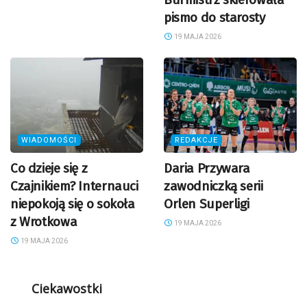
pismo do starosty
19 MAJA 2026
WIADOMOŚCI
REDAKCJE
Co dzieje się z
Daria Przywara
Czajnikiem? Internauci
zawodniczką serii
niepokoją się o sokoła
Orlen Superligi
z Wrotkowa
19 MAJA 2026
19 MAJA 2026
Ciekawostki