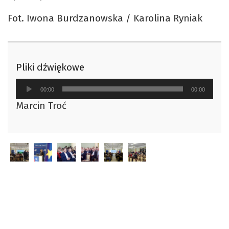
Fot. Iwona Burdzanowska / Karolina Ryniak
Pliki dźwiękowe
Odtwarzacz
00:00
00:00
plików
Marcin Troć
dźwiękowych