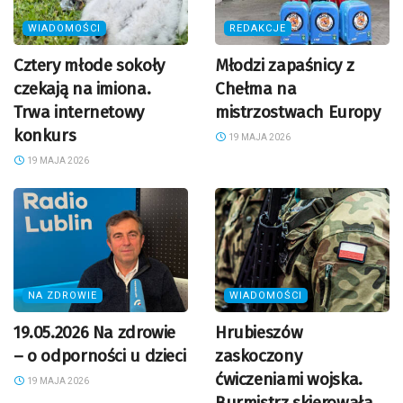
WIADOMOŚCI
REDAKCJE
Cztery młode sokoły
Młodzi zapaśnicy z
czekają na imiona.
Chełma na
Trwa internetowy
mistrzostwach Europy
konkurs
19 MAJA 2026
19 MAJA 2026
NA ZDROWIE
WIADOMOŚCI
19.05.2026 Na zdrowie
Hrubieszów
– o odporności u dzieci
zaskoczony
ćwiczeniami wojska.
19 MAJA 2026
Burmistrz skierowała