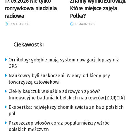
17.05.2026 Nie tylko
Znamy wyniki Eurowizji.
rozrywkowa niedziela
Które miejsce zajęła
radiowa
Polka?
17 MAJA 2026
17 MAJA 2026
Ciekawostki
Ornitolog: gołębie mają system nawigacji lepszy niż
GPS
Naukowcy byli zaskoczeni. Wiemy, od kiedy psy
towarzyszą człowiekowi
Ciekły kauczuk w służbie zdrowych zębów?
Innowacyjne badania lubelskich naukowców [ZDJĘCIA]
Ekspertka: największy chomik świata znika z polskich
pól
Przeszczep włosów coraz popularniejszy wśród
polskich mężczyzn