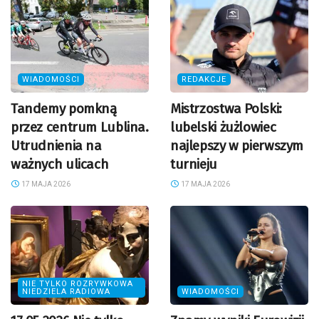
WIADOMOŚCI
REDAKCJE
Tandemy pomkną
Mistrzostwa Polski:
przez centrum Lublina.
lubelski żużlowiec
Utrudnienia na
najlepszy w pierwszym
ważnych ulicach
turnieju
17 MAJA 2026
17 MAJA 2026
NIE TYLKO ROZRYWKOWA
NIEDZIELA RADIOWA
WIADOMOŚCI