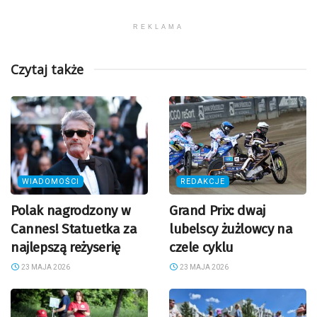
REKLAMA
Czytaj także
WIADOMOŚCI
REDAKCJE
Polak nagrodzony w
Grand Prix: dwaj
Cannes! Statuetka za
lubelscy żużlowcy na
najlepszą reżyserię
czele cyklu
23 MAJA 2026
23 MAJA 2026