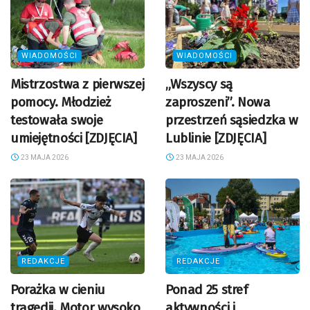
WIADOMOŚCI
WIADOMOŚCI
Mistrzostwa z pierwszej
„Wszyscy są
pomocy. Młodzież
zaproszeni”. Nowa
testowała swoje
przestrzeń sąsiedzka w
umiejętności [ZDJĘCIA]
Lublinie [ZDJĘCIA]
23 MAJA 2026
23 MAJA 2026
REDAKCJE
REDAKCJE
Porażka w cieniu
Ponad 25 stref
tragedii. Motor wysoko
aktywności i