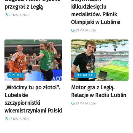
przegrał z Legią
kilkudziesięciu
medalistów. Piknik
23 MAJA 2026
Olimpijski w Lublinie
23 MAJA 2026
SPORT
REDAKCJE
„Wrócimy tu po złoto!”.
Motor gra z Legią.
Lubelskie
Relacje w Radiu Lublin
szczypiornistki
23 MAJA 2026
wicemistrzyniami Polski
23 MAJA 2026