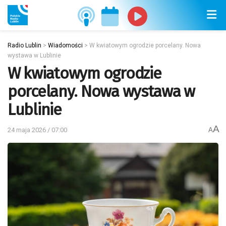
Radio Lublin
>
Wiadomości
>
W kwiatowym ogrodzie porcelany. Nowa
wystawa w Lublinie
W kwiatowym ogrodzie
porcelany. Nowa wystawa w
Lublinie
A
24 maja 2026 / 07:00
A