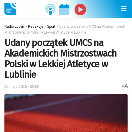
Radio Lublin
>
Redakcje
>
Sport
>
Udany początek UMCS na Akademickich
Mistrzostwach Polski w Lekkiej Atletyce w Lublinie
Udany początek UMCS na
Akademickich Mistrzostwach
Polski w Lekkiej Atletyce w
Lublinie
A
22 maja 2026 / 20:00
A