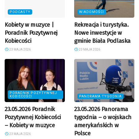
PODCASTY
WIADOMOŚCI
Kobiety w muzyce |
Rekreacja i turystyka.
Poradnik Pozytywnej
Nowe inwestycje w
Kobiecości
gminie Biała Podlaska
23 MAJA 2026
23 MAJA 2026
PORADNIK POZYTYWNEJ
KOBIECOŚCI
PANORAMA TYGODNIA
23.05.2026 Poradnik
23.05.2026 Panorama
Pozytywnej Kobiecości
tygodnia – o wojskach
– Kobiety w muzyce
amerykańskich w
Polsce
23 MAJA 2026