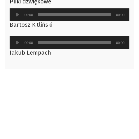
Pliki dźwiękowe
Odtwarzacz
00:00
00:00
plików
Bartosz Kitliński
dźwiękowych
Odtwarzacz
00:00
00:00
plików
Jakub Lempach
dźwiękowych