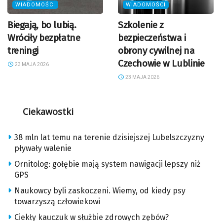
WIADOMOŚCI
WIADOMOŚCI
Biegają, bo lubią.
Szkolenie z
Wróciły bezpłatne
bezpieczeństwa i
treningi
obrony cywilnej na
Czechowie w Lublinie
23 MAJA 2026
23 MAJA 2026
Ciekawostki
38 mln lat temu na terenie dzisiejszej Lubelszczyzny
pływały walenie
Ornitolog: gołębie mają system nawigacji lepszy niż
GPS
Naukowcy byli zaskoczeni. Wiemy, od kiedy psy
towarzyszą człowiekowi
Ciekły kauczuk w służbie zdrowych zębów?