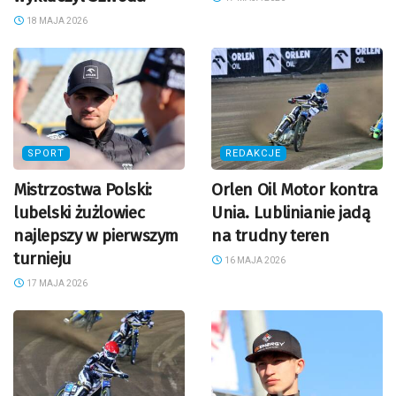
18 MAJA 2026
SPORT
REDAKCJE
Mistrzostwa Polski:
Orlen Oil Motor kontra
lubelski żużlowiec
Unia. Lublinianie jadą
najlepszy w pierwszym
na trudny teren
turnieju
16 MAJA 2026
17 MAJA 2026