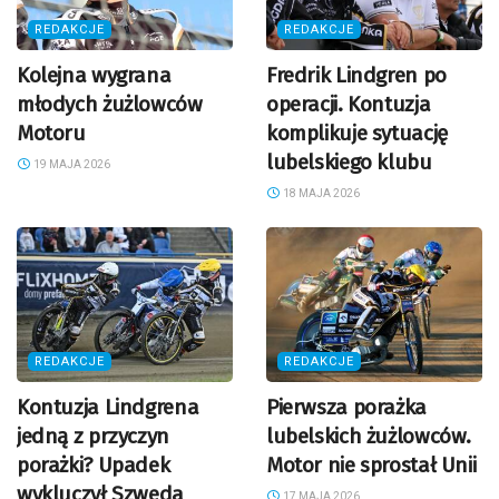
REDAKCJE
REDAKCJE
Kolejna wygrana
Fredrik Lindgren po
młodych żużlowców
operacji. Kontuzja
Motoru
komplikuje sytuację
lubelskiego klubu
19 MAJA 2026
18 MAJA 2026
REDAKCJE
REDAKCJE
Kontuzja Lindgrena
Pierwsza porażka
jedną z przyczyn
lubelskich żużlowców.
porażki? Upadek
Motor nie sprostał Unii
wykluczył Szweda
17 MAJA 2026