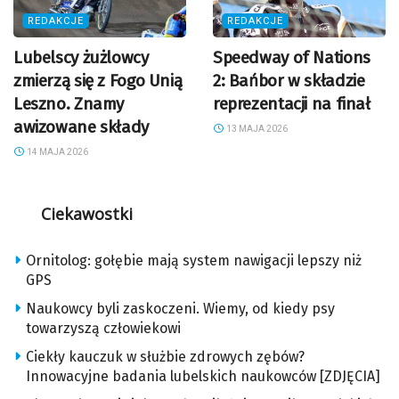
REDAKCJE
REDAKCJE
Lubelscy żużlowcy
Speedway of Nations
zmierzą się z Fogo Unią
2: Bańbor w składzie
Leszno. Znamy
reprezentacji na finał
awizowane składy
13 MAJA 2026
14 MAJA 2026
Ciekawostki
Ornitolog: gołębie mają system nawigacji lepszy niż
GPS
Naukowcy byli zaskoczeni. Wiemy, od kiedy psy
towarzyszą człowiekowi
Ciekły kauczuk w służbie zdrowych zębów?
Innowacyjne badania lubelskich naukowców [ZDJĘCIA]