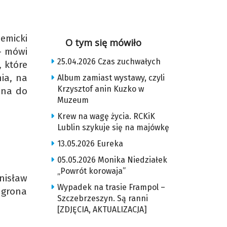
emicki
O tym się mówiło
– mówi
25.04.2026 Czas zuchwałych
, które
ia, na
Album zamiast wystawy, czyli
Krzysztof anin Kuzko w
zana do
Muzeum
Krew na wagę życia. RCKiK
Lublin szykuje się na majówkę
13.05.2026 Eureka
05.05.2026 Monika Niedziałek
„Powrót korowaja”
nisław
Wypadek na trasie Frampol –
o grona
Szczebrzeszyn. Są ranni
[ZDJĘCIA, AKTUALIZACJA]