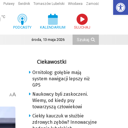
Ot
Puławy
Świdnik
Tomaszów Lubelski
Włodawa
Zamość
0
°C
PODCASTY
KALENDARIUM
SŁUCHAJ
środa, 13 maja 2026
Ciekawostki
Ornitolog: gołębie mają
system nawigacji lepszy niż
GPS
A
Naukowcy byli zaskoczeni.
A
Wiemy, od kiedy psy
towarzyszą człowiekowi
Ciekły kauczuk w służbie
zdrowych zębów? Innowacyjne