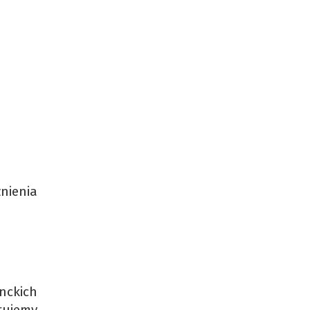
nienia
nckich
rujemy