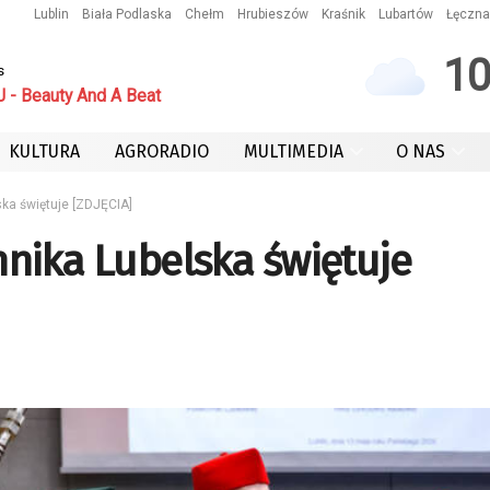
Lublin
Biała Podlaska
Chełm
Hrubieszów
Kraśnik
Lubartów
Łęczna
1
s
 - Beauty And A Beat
KULTURA
AGRORADIO
MULTIMEDIA
O NAS
lska świętuje [ZDJĘCIA]
chnika Lubelska świętuje