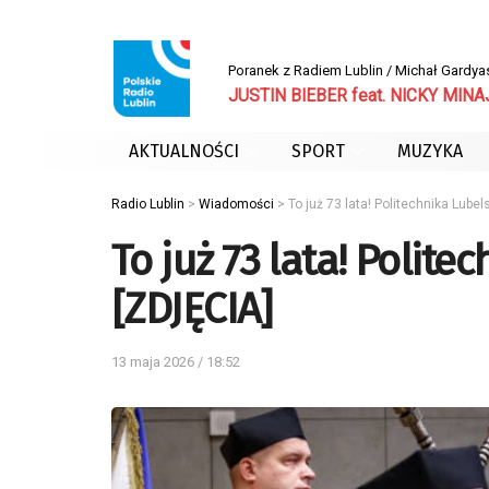
Poranek z Radiem Lublin / Michał Gardya
JUSTIN BIEBER feat. NICKY MINAJ
AKTUALNOŚCI
SPORT
MUZYKA
Radio Lublin
>
Wiadomości
>
To już 73 lata! Politechnika Lube
To już 73 lata! Polite
[ZDJĘCIA]
13 maja 2026 / 18:52