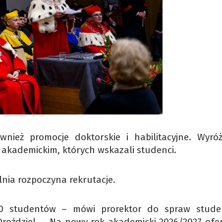
wnież promocje doktorskie i habilitacyjne. Wyróż
 akademickim, których wskazali studenci.
lnia rozpoczyna rekrutacje.
200 studentów – mówi prorektor do spraw stude
 Droździel. – Na nowy rok akademicki 2026/2027 ofe