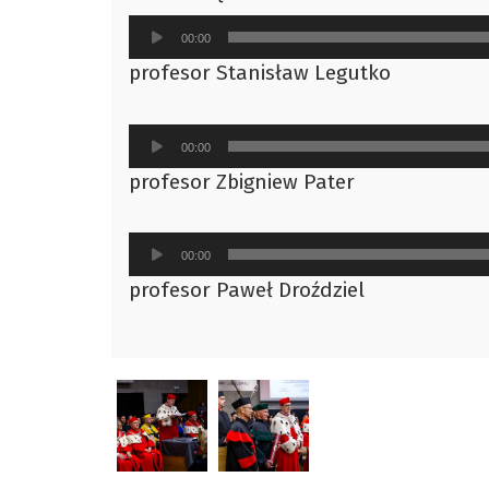
Odtwarzacz
00:00
plików
profesor Stanisław Legutko
dźwiękowych
Odtwarzacz
00:00
plików
profesor Zbigniew Pater
dźwiękowych
Odtwarzacz
00:00
plików
profesor Paweł Droździel
dźwiękowych