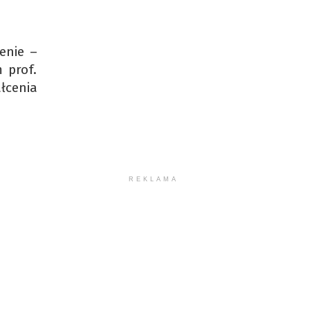
enie –
 prof.
łcenia
REKLAMA